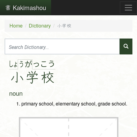
Kakimashou
Home
Dictionary
小学校
しょ
っ
こ
う
う
が
小
学
校
noun
primary school, elementary school, grade school.