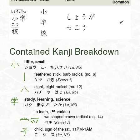
Common
小
しょ
っ
う
が
しょうが
小
学
学
✔
こ
う
っこう
校
校
Contained Kanji Breakdown
little, small
小
(1st, N5)
ショウ こ- ちい.さい
feathered stick, barb radical (no. 6)
亅
(Kentei 1)
ケツ かぎ
eight, eight radical (no. 12)
八
(1st, N5)
ハチ や はっ
study, learning, science
学
(1st, N5)
ガク まな.ぶ たか
to learn, (𦥯 variant)
wa-shaped crown radical (no. 14)
冖
(Kentei 1)
ベキ
child, sign of the rat, 11PM-1AM
子
(1st, N5)
こ シ ス