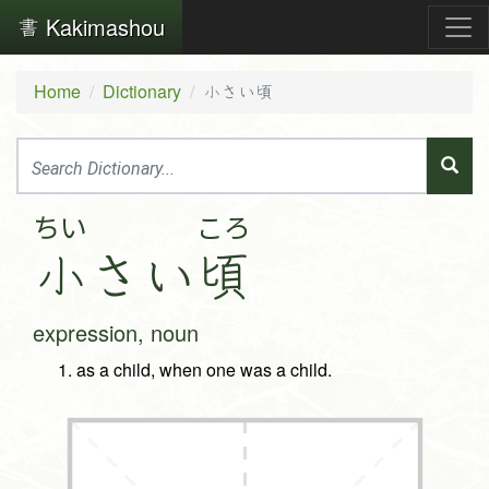
Kakimashou
Home
Dictionary
小さい頃
ちい
ころ
小
さ
い
頃
expression, noun
as a child, when one was a child.