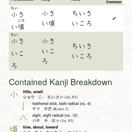
Common
ちい
小さ
ちいさ
小
さ
✔
ころ
い頃
いころ
い
頃
ちい
小
さ
小さ
ちいさ
いこ
い
こ
いころ
ろ
ろ
Contained Kanji Breakdown
little, small
小
(1st, N5)
ショウ こ- ちい.さい
feathered stick, barb radical (no. 6)
亅
(Kentei 1)
ケツ かぎ
eight, eight radical (no. 12)
八
(1st, N5)
ハチ や はっ
time, about, toward
頃