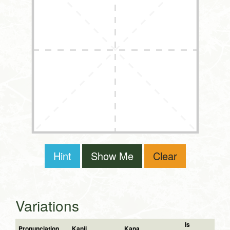
Hint
Show Me
Clear
Variations
Is
Pronunciation
Kanji
Kana