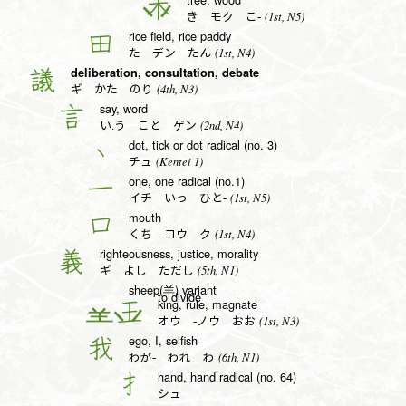
木
(1st, N5)
き モク こ-
rice field, rice paddy
田
(1st, N4)
た デン たん
deliberation, consultation, debate
議
(4th, N3)
ギ かた のり
say, word
言
(2nd, N4)
い.う こと ゲン
dot, tick or dot radical (no. 3)
丶
(Kentei 1)
チュ
one, one radical (no.1)
一
(1st, N5)
イチ いっ ひと-
mouth
口
(1st, N4)
くち コウ ク
righteousness, justice, morality
義
(5th, N1)
ギ よし ただし
sheep(羊) variant
to divide
king, rule, magnate
王
(1st, N3)
オウ -ノウ おお
ego, I, selfish
我
(6th, N1)
わが- われ わ
hand, hand radical (no. 64)
扌
シュ