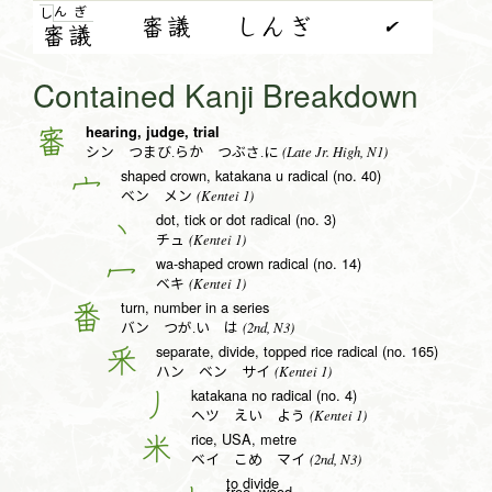
ん
ぎ
し
審議
しんぎ
✔
審
議
Contained Kanji Breakdown
hearing, judge, trial
審
(Late Jr. High, N1)
シン つまび.らか つぶさ.に
shaped crown, katakana u radical (no. 40)
宀
(Kentei 1)
ベン メン
dot, tick or dot radical (no. 3)
丶
(Kentei 1)
チュ
wa-shaped crown radical (no. 14)
冖
(Kentei 1)
ベキ
turn, number in a series
番
(2nd, N3)
バン つが.い は
separate, divide, topped rice radical (no. 165)
釆
(Kentei 1)
ハン ベン サイ
katakana no radical (no. 4)
丿
(Kentei 1)
ヘツ えい よう
rice, USA, metre
米
(2nd, N3)
ベイ こめ マイ
to divide
tree, wood