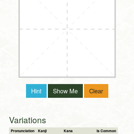
Hint
Show Me
Clear
Variations
Pronunciation
Kanji
Kana
Is Common