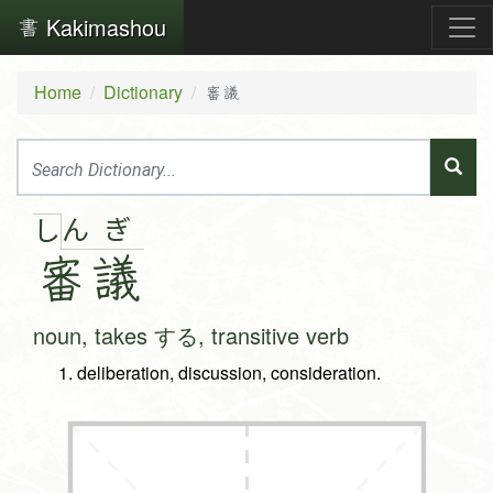
Kakimashou
Home
Dictionary
審議
ん
ぎ
し
審
議
noun, takes する, transitive verb
deliberation, discussion, consideration.