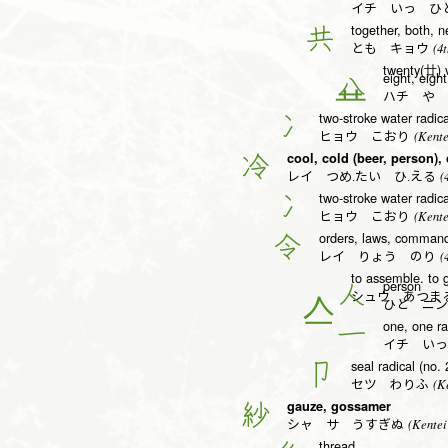
イチ いっ ひと
together, both, n
共
(4t
とも キョウ
twenty(廿) v
eight, eight
八
ハチ や 
two-stroke water radical
冫
(Kente
ヒョウ こおり
cool, cold (beer, person), 
冷
(4
レイ つめ.たい ひ.える
two-stroke water radical
冫
(Kente
ヒョウ こおり
orders, laws, comman
令
(4
レイ りょう のり
to assemble. to 
person
人
シュウ あつま
ひと ニン
one, one ra
一
イチ いっ
seal radical (no. 
卩
(Ke
セツ わりふ
gauze, gossamer
紗
(Kentei
シャ サ うすぎぬ
thread