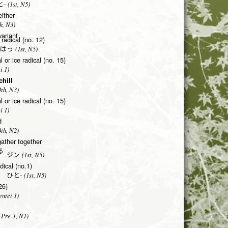
(1st, N5)
-
either
h, N3)
ariant
 radical (no. 12)
(1st, N5)
はっ
 or ice radical (no. 15)
i 1)
chill
th, N3)
 or ice radical (no. 15)
i 1)
d
th, N2)
gather together
る
(1st, N5)
 ジン
dical (no.1)
(1st, N5)
 ひと-
26)
ntei 1)
 Pre-1, N1)