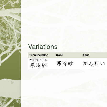
Variations
Pronunciation
Kanji
Kana
か
い
しゃ
ん
れ
寒冷紗
かんれい
寒
冷
紗