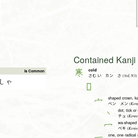
Contained Kanj
cold
寒
Is Common
(3rd, N3)
さむ.い カン さ
しゃ
𡨄
shaped crown, ka
宀
(Kent
ベン メン
dot, tick or
丶
(Kente
チュ
wa-shaped c
冖
(Kente
ベキ
one, one radical 
一