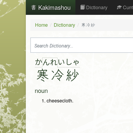
Kakimashou
Dictionary
Curr
Home
Dictionary
寒冷紗
か
い
しゃ
ん
れ
寒
冷
紗
noun
cheesecloth.