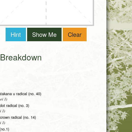
Hint
Show Me
Clear
i Breakdown
takana u radical (no. 40)
ei 1)
 dot radical (no. 3)
i 1)
rown radical (no. 14)
i 1)
(no.1)