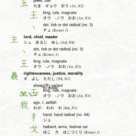
jewel, ball
玉
(1st, N2)
たま ギョク おう
king, rule, magnate
王
(1st, N3)
オウ -ノウ おお
dot, tick or dot radical (no. 3)
丶
(Kentei 1)
チュ
lord, chief, master
主
(3rd, N4)
シュ あるじ ぬし
dot, tick or dot radical (no. 3)
丶
(Kentei 1)
チュ
king, rule, magnate
王
(1st, N3)
オウ -ノウ おお
righteousness, justice, morality
義
(5th, N1)
ギ よし ただし
sheep(羊) variant
to divide
king, rule, magnate
王
(1st, N3)
オウ -ノウ おお
ego, I, selfish
我
(6th, N1)
わが- われ わ
hand, hand radical (no. 64)
扌
シュ
halberd, arms, festival car
戈
(Kentei 1)
ほこ カ ほこづくり