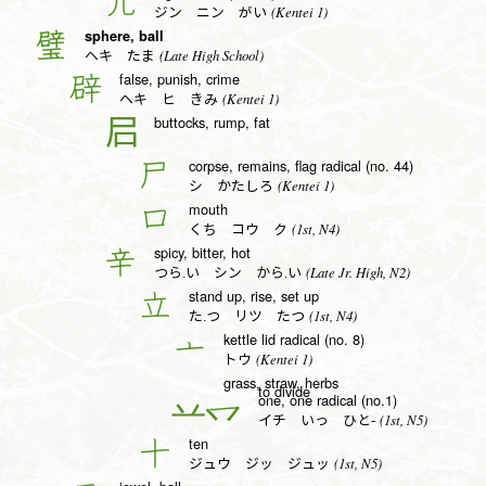
儿
(Kentei 1)
ジン ニン がい
sphere, ball
璧
(Late High School)
ヘキ たま
false, punish, crime
辟
(Kentei 1)
ヘキ ヒ きみ
buttocks, rump, fat
𡰪
corpse, remains, flag radical (no. 44)
尸
(Kentei 1)
シ かたしろ
mouth
口
(1st, N4)
くち コウ ク
spicy, bitter, hot
辛
(Late Jr. High, N2)
つら.い シン から.い
stand up, rise, set up
立
(1st, N4)
た.つ リツ たつ
kettle lid radical (no. 8)
亠
(Kentei 1)
トウ
grass, straw, herbs
to divide
one, one radical (no.1)
一
(1st, N5)
イチ いっ ひと-
ten
十
(1st, N5)
ジュウ ジッ ジュッ