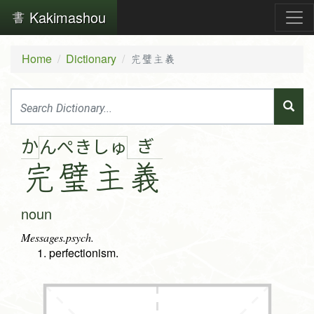
Kakimashou
Home
Dictionary
完璧主義
か
ぎ
ん
ぺ
き
しゅ
完
璧
主
義
noun
Messages.psych.
perfectionism.