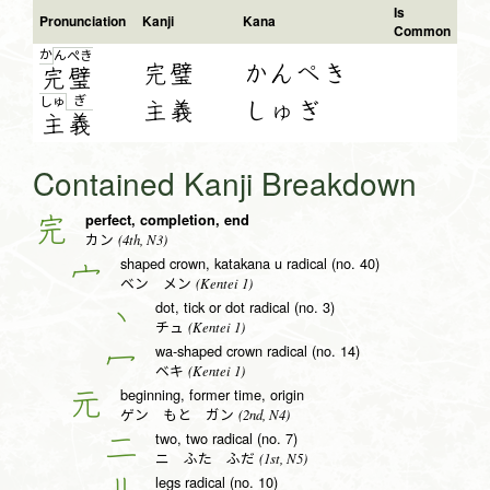
Is
Pronunciation
Kanji
Kana
Common
か
ん
ぺ
き
完璧
かんぺき
完
璧
ぎ
しゅ
主義
しゅぎ
主
義
Contained Kanji Breakdown
perfect, completion, end
完
(4th, N3)
カン
shaped crown, katakana u radical (no. 40)
宀
(Kentei 1)
ベン メン
dot, tick or dot radical (no. 3)
丶
(Kentei 1)
チュ
wa-shaped crown radical (no. 14)
冖
(Kentei 1)
ベキ
beginning, former time, origin
元
(2nd, N4)
ゲン もと ガン
two, two radical (no. 7)
二
(1st, N5)
ニ ふた ふだ
legs radical (no. 10)