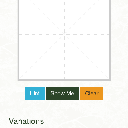
Hint
Show Me
Clear
Variations