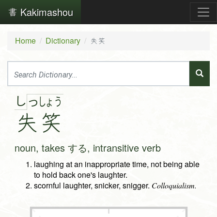
Kakimashou
Home
Dictionary
失笑
し
っ
しょ
う
失
笑
noun, takes する, intransitive verb
laughing at an inappropriate time, not being able
to hold back one's laughter.
scornful laughter, snicker, snigger.
Colloquialism.