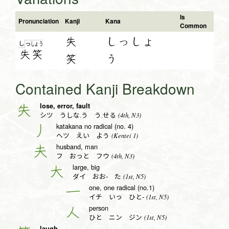
Is
Pronunciation
Kanji
Kana
Common
失
しっしょ
し
っ
しょ
う
失
笑
笑
う
Contained Kanji Breakdown
lose, error, fault
失
(4th, N3)
シツ うしな.う う.せる
katakana no radical (no. 4)
丿
(Kentei 1)
ヘツ えい よう
husband, man
夫
(4th, N3)
フ おっと フウ
large, big
大
(1st, N5)
ダイ おお- た
one, one radical (no.1)
一
(1st, N5)
イチ いっ ひと-
person
人
(1st, N5)
ひと ニン ジン
laugh