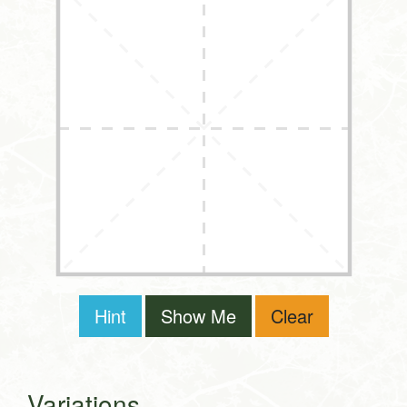
Hint
Show Me
Clear
Variations