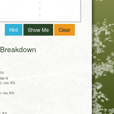
Hint
Show Me
Clear
i Breakdown
N5)
(no.1)
(1st, N5)
-
(1st, N5)
ン
t, N5)