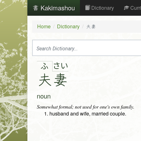
Kakimashou
Dictionary
Curr
Home
Dictionary
夫妻
さ
い
ふ
夫
妻
noun
Somewhat formal; not used for one's own family.
husband and wife, married couple.