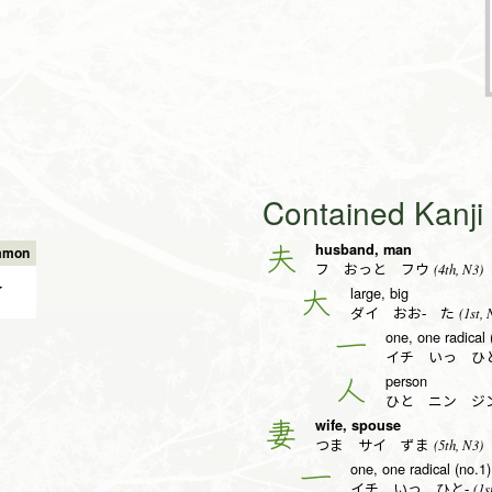
Contained Kanj
husband, man
夫
mmon
(4th, N3)
フ おっと フウ
✔
large, big
大
(1st, 
ダイ おお- た
one, one radical 
一
イチ いっ ひと
person
人
ひと ニン ジ
wife, spouse
妻
(5th, N3)
つま サイ ずま
one, one radical (no.1)
一
(1s
イチ いっ ひと-