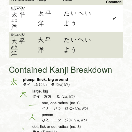
Common
た
い
い
へ
太平
たいへい
太
平
✔
よ
う
洋
よう
洋
た
い
い
へ
大平
たいへい
大
平
よ
う
洋
よう
洋
Contained Kanji Breakdown
plump, thick, big around
太
(2nd, N3)
タイ ふと.い タ
large, big
大
(1st, N5)
ダイ おお- た
one, one radical (no.1)
一
(1st, N5)
イチ いっ ひと-
person
人
(1st, N5)
ひと ニン ジン
dot, tick or dot radical (no. 3)
丶
(Kentei 1)
チュ