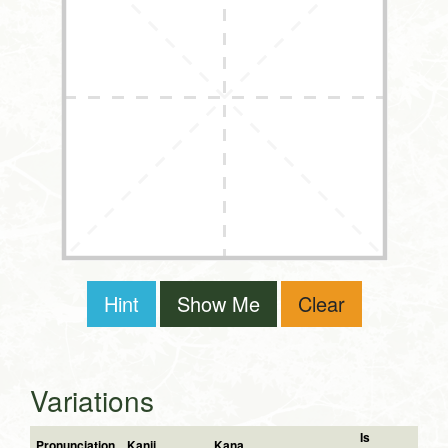
Hint
Show Me
Clear
Variations
Is
Pronunciation
Kanji
Kana