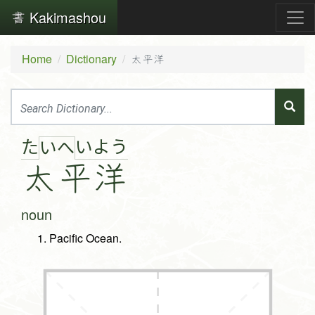
Kakimashou
Home
Dictionary
太平洋
た
い
よ
う
い
へ
太
平
洋
noun
Pacific Ocean.