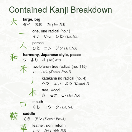
Contained Kanji Breakdown
large, big
大
(1st, N5)
ダイ おお- た
one, one radical (no.1)
一
(1st, N5)
イチ いっ ひと-
person
人
(1st, N5)
ひと ニン ジン
harmony, Japanese style, peace
和
(3rd, N3)
ワ より オ
two-branch tree radical (no. 115)
禾
(Kentei Pre-1)
カ いね
katakana no radical (no. 4)
丿
(Kentei 1)
ヘツ えい よう
tree, wood
木
(1st, N5)
き モク こ-
mouth
口
(1st, N4)
くち コウ ク
saddle
鞍
(Kentei Pre-1)
くら アン
leather, skin, reform
革
(6th, N2)
カク かわ