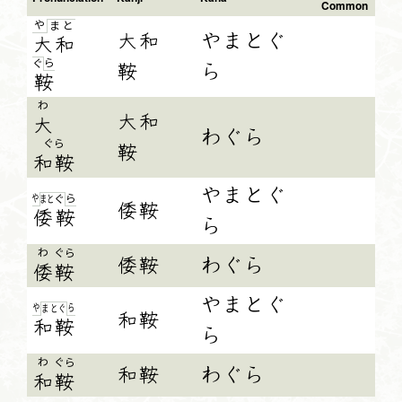
Common
や
ま
と
大和
やまとぐ
大和
ら
ぐ
鞍
ら
鞍
わ
大和
大
わぐら
ぐら
鞍
和鞍
やまとぐ
や
ら
ま
と
ぐ
倭鞍
倭
鞍
ら
わ
ぐら
倭鞍
わぐら
倭
鞍
やまとぐ
や
ら
ま
と
ぐ
和鞍
和鞍
ら
わ
ぐら
和鞍
わぐら
和
鞍