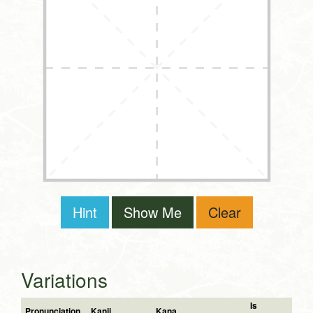
Hint
Show Me
Clear
Variations
Is
Pronunciation
Kanji
Kana