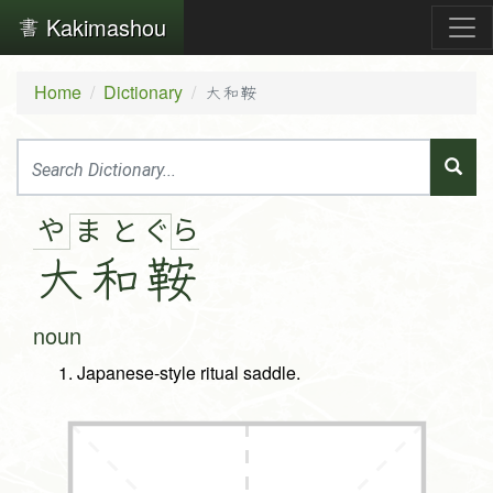
Kakimashou
Home
Dictionary
大和鞍
や
ら
ま
と
ぐ
大和
鞍
noun
Japanese-style ritual saddle.