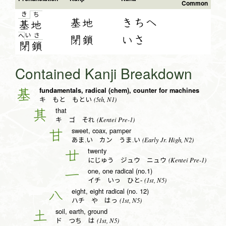
Common
き
ち
基地
きちへ
基
地
い
さ
へ
閉鎖
いさ
閉
鎖
Contained Kanji Breakdown
fundamentals, radical (chem), counter for machines
基
(5th, N1)
キ もと もとい
that
其
(Kentei Pre-1)
キ ゴ それ
sweet, coax, pamper
甘
(Early Jr. High, N2)
あま.い カン うま.い
twenty
廿
(Kentei Pre-1)
にじゅう ジュウ ニュウ
one, one radical (no.1)
一
(1st, N5)
イチ いっ ひと-
eight, eight radical (no. 12)
八
(1st, N5)
ハチ や はっ
soil, earth, ground
土
(1st, N5)
ド つち は