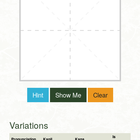
Hint
Show Me
Clear
Variations
Is
Pronunciation
Kanji
Kana