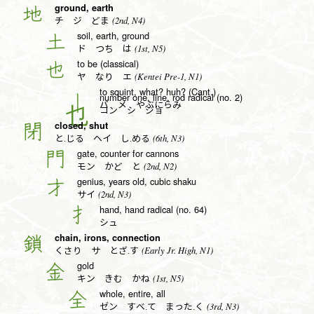
ground, earth
地
(2nd, N4)
チ ジ どま
soil, earth, ground
土
(1st, N5)
ド つち は
to be (classical)
也
(Kentei Pre-1, N1)
ヤ なり エ
to squint, what? huh? (Cant.)
number one, line, rod radical (no. 2)
丨
バ メ やぶにらみ
コン シ ジョ
closed, shut
閉
(6th, N3)
と.じる ヘイ し.める
gate, counter for cannons
門
(2nd, N2)
モン かど と
genius, years old, cubic shaku
才
(2nd, N3)
サイ
hand, hand radical (no. 64)
扌
シュ
chain, irons, connection
鎖
(Early Jr. High, N1)
くさり サ とざ.す
gold
金
(1st, N5)
キン きむ かね
whole, entire, all
全
(3rd, N3)
ゼン すべ.て まった.く