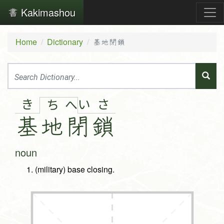
Kakimashou
Home
Dictionary
基地閉鎖
き
い
さ
ち
へ
基
地
閉
鎖
noun
(military) base closing.