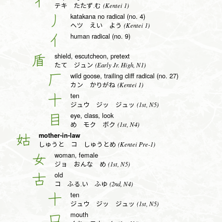
彳
(Kentei 1)
テキ たたず.む
katakana no radical (no. 4)
丿
(Kentei 1)
ヘツ えい よう
human radical (no. 9)
亻
shield, escutcheon, pretext
盾
(Early Jr. High, N1)
たて ジュン
wild goose, trailing cliff radical (no. 27)
厂
(Kentei 1)
カン かりがね
ten
十
(1st, N5)
ジュウ ジッ ジュッ
eye, class, look
目
(1st, N4)
め モク ボク
mother-in-law
姑
(Kentei Pre-1)
しゅうと コ しゅうとめ
woman, female
女
(1st, N5)
ジョ おんな め
old
古
(2nd, N4)
コ ふる.い ふゆ
ten
十
(1st, N5)
ジュウ ジッ ジュッ
mouth
口