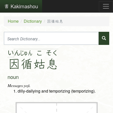
Kakimashou
Home
Dictionary
因循姑息
い
ん
じゅ
ん
こ
そ
く
因
循
姑
息
noun
Messages.yoji.
dilly-dallying and temporizing (temporizing).