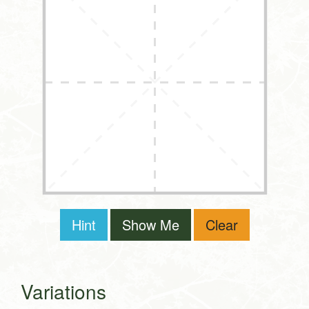
Hint
Show Me
Clear
Variations