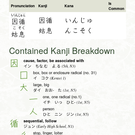
Is
Pronunciation
Kanji
Kana
Common
い
ん
じゅ
ん
因循
いんじゅ
因
循
こ
そ
く
姑息
んこそく
姑
息
Contained Kanji Breakdown
cause, factor, be associated with
因
(5th, N3)
イン ちな.む よ.る
box, box or enclosure radical (no. 31)
囗
(Kentei 1)
イ コク
large, big
大
(1st, N5)
ダイ おお- た
one, one radical (no.1)
一
(1st, N5)
イチ いっ ひと-
person
人
(1st, N5)
ひと ニン ジン
sequential, follow
循
(Early High School, N1)
ジュン
stop, linger, loiter