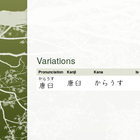
Variations
Pronunciation
Kanji
Kana
I
か
す
ら
う
唐臼
からうす
唐
臼