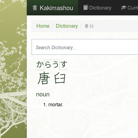
Kakimashou
Dictionary
Curr
Home
Dictionary
唐臼
か
す
ら
う
唐
臼
noun
mortar.