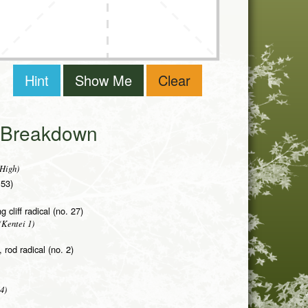
Hint
Show Me
Clear
i Breakdown
 High)
 53)
g cliff radical (no. 27)
Kentei 1)
 rod radical (no. 2)
4)