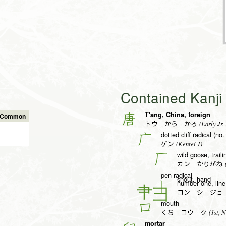
Contained Kanj
T'ang, China, foreign
唐
s Common
(Early Jr.
トウ から かろ
dotted cliff radical (no.
广
(Kentei 1)
ゲン
wild goose, trailin
厂
(
カン かりがね
pen radical
snout, hand
number one, line,
丨
コン シ ジョ
mouth
口
(1st, N
くち コウ ク
mortar