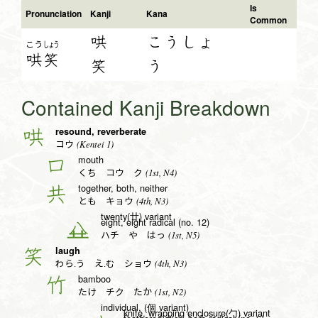
Is
Pronunciation
Kanji
Kana
Common
哄
こうしょ
こう
しょう
哄
笑
笑
う
Contained Kanji Breakdown
resound, reverberate
哄
(Kentei 1)
コウ
mouth
口
(1st, N4)
くち コウ ク
together, both, neither
共
(4th, N3)
とも キョウ
twenty(廿) variant
eight, eight radical (no. 12)
八
(1st, N5)
ハチ や はっ
laugh
笑
(4th, N3)
わら.う え.む ショウ
bamboo
竹
(1st, N2)
たけ チク たか
individual, (個 variant)
knife, wrapping enclosure(勹) variant