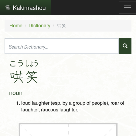
Kakimashou
Home
Dictionary
哄笑
こう
しょう
哄
笑
noun
loud laughter (esp. by a group of people), roar of
laughter, raucous laughter.