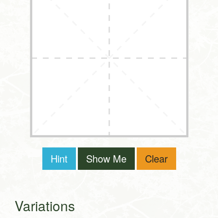
Hint
Show Me
Clear
Variations