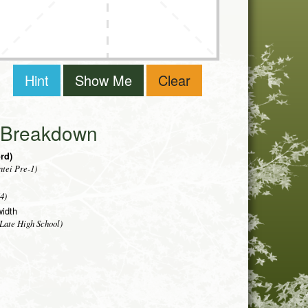
Hint
Show Me
Clear
i Breakdown
rd)
tei Pre-1)
4)
width
Late High School)