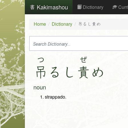
Kakimashou
Dictionary
Curr
Home
Dictionary
吊るし責め
つ
ぜ
吊
る
し
責
め
noun
strappado.