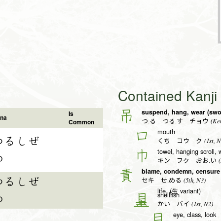
Contained Kanj
suspend, hang, wear (swo
吊
Is
na
(Ken
Common
つ.る つる.す チョウ
mouth
口
つるしぜ
(1st, N
くち コウ ク
towel, hanging scroll, 
巾
め
(
キン フク おお.い
blame, condemn, censure
責
つるしぜ
(5th, N3)
セキ せ.める
life, (生 variant)
shellfish
貝
め
(1st, N2)
かい バイ
eye, class, look
目