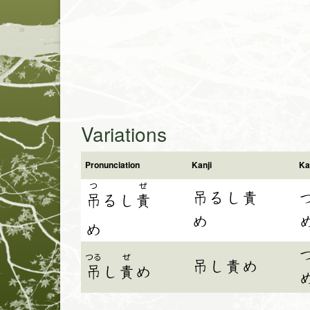
Variations
Pronunciation
Kanji
Ka
つ
ぜ
吊るし責
吊
る
し
責
め
め
つる
ぜ
吊し責め
吊
し
責
め