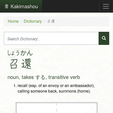
Kakimashou
Home
Dictionary
召還
しょ
う
か
ん
召
還
noun, takes する, transitive verb
recall (esp. of an envoy or an ambassador),
calling someone back, summons (home).