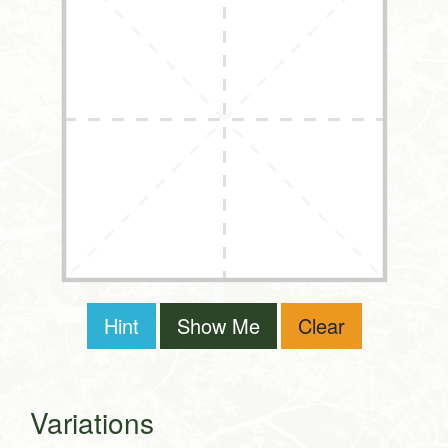
Hint
Show Me
Clear
Variations