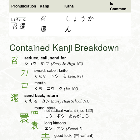
Is
Pronunciation
Kanji
Kana
Common
召
しょうか
しょ
う
か
ん
召
還
還
ん
Contained Kanji Breakdown
seduce, call, send for
召
(Early Jr. High, N2)
ショウ め.す
sword, saber, knife
刀
(2nd, N1)
かたな トウ ち
mouth
口
(1st, N4)
くち コウ ク
send back, return
還
(Early High School, N1)
かえ.る カン
round, stare
net radical variant (no. 122)
罒
モウ ボウ あみがしら
long kimono
袁
(Kentei 1)
エン オン
good luck, (吉 variant)
𠮷