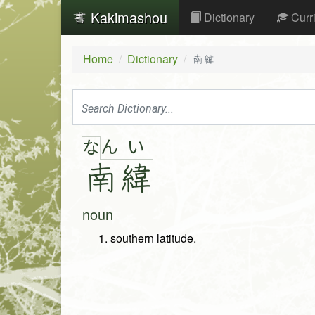
Kakimashou
Dictionary
Curr
Home
Dictionary
南緯
ん
い
な
南
緯
noun
southern latitude.