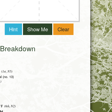
Hint
Show Me
Clear
i Breakdown
(1st, N5)
ッ
l (no. 13)
)
(6th, N2)
.す
ght