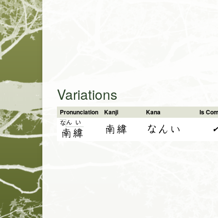
Variations
Pronunciation
Kanji
Kana
Is Co
ん
い
な
南緯
なんい
南
緯