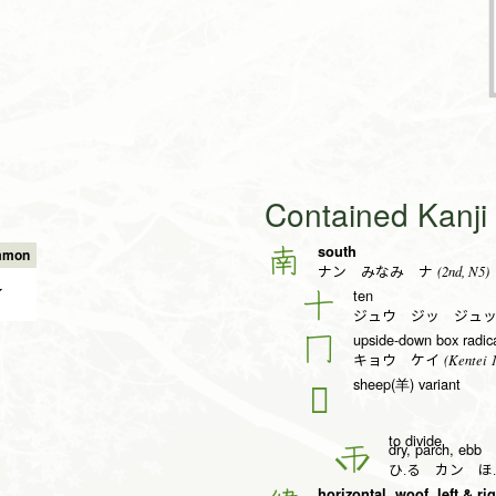
Contained Kanj
south
南
mmon
(2nd, N5)
ナン みなみ ナ
✔
ten
十
ジュウ ジッ ジュ
upside-down box radica
冂
(Kentei 1
キョウ ケイ
sheep(羊) variant
𢆉
to divide
dry, parch, ebb
干
ひ.る カン ほ
horizontal, woof, left & ri