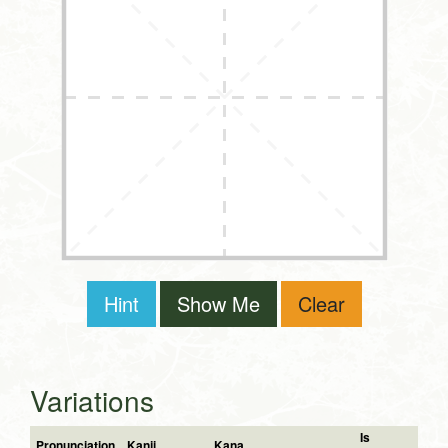
Hint
Show Me
Clear
Variations
Is
Pronunciation
Kanji
Kana