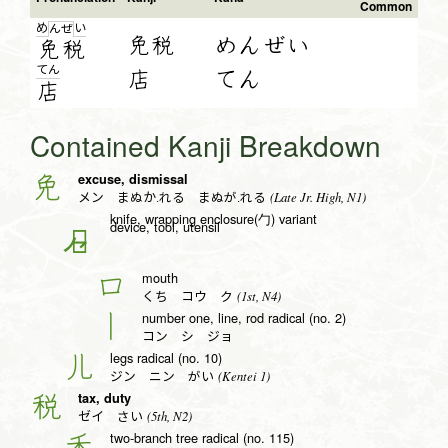
Common
め
い
ん
ぜ
免税
めんぜい
免
税
て
ん
店
てん
店
Contained Kanji Breakdown
excuse, dismissal
免
(Late Jr. High, N1)
メン まぬか.れる まぬが.れる
knife, wrapping enclosure(勹) variant
device, tool, utensil
𫩏
mouth
口
(1st, N4)
くち コウ ク
number one, line, rod radical (no. 2)
丨
コン シ ジョ
legs radical (no. 10)
儿
(Kentei 1)
ジン ニン がい
tax, duty
税
(5th, N2)
ゼイ さい
two-branch tree radical (no. 115)
禾