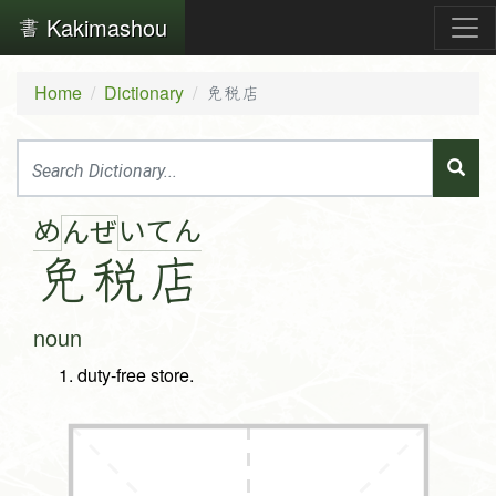
Kakimashou
Home
Dictionary
免税店
め
い
て
ん
ん
ぜ
免
税
店
noun
duty-free store.