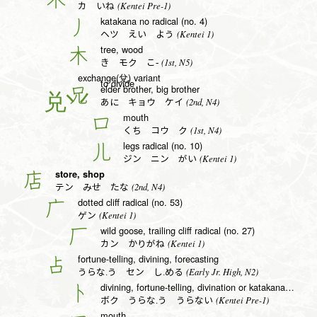
(Kentei Pre-1)
カ いね
katakana no radical (no. 4)
丿
(Kentei 1)
ヘツ えい よう
tree, wood
木
(1st, N5)
き モク こ-
exchange(兌) variant
to divide
elder brother, big brother
兄
(2nd, N4)
あに キョウ ケイ
mouth
口
(1st, N4)
くち コウ ク
legs radical (no. 10)
儿
(Kentei 1)
ジン ニン がい
store, shop
店
(2nd, N4)
テン みせ たな
dotted cliff radical (no. 53)
广
(Kentei 1)
ゲン
wild goose, trailing cliff radical (no. 27)
厂
(Kentei 1)
カン かりがね
fortune-telling, divining, forecasting
占
(Early Jr. High, N2)
うらな.う セン し.める
divining, fortune-telling, divination or katakana to radical (no. 25)
卜
(Kentei Pre-1)
ボク うらな.う うらない
mouth