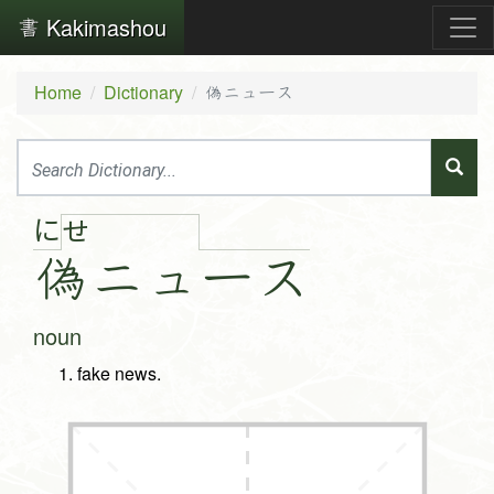
Kakimashou
Home
Dictionary
偽ニュース
に
せ
偽
ニュ
ー
ス
noun
fake news.