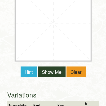
Hint
Show Me
Clear
Variations
Is
Pronunciation
Kanji
Kana