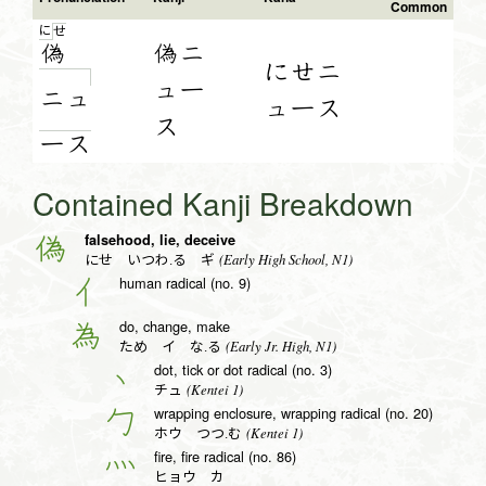
Common
に
せ
偽
偽ニ
にせニ
ュー
ニュ
ュース
ス
ー
ス
Contained Kanji Breakdown
falsehood, lie, deceive
偽
(Early High School, N1)
にせ いつわ.る ギ
human radical (no. 9)
亻
do, change, make
為
(Early Jr. High, N1)
ため イ な.る
dot, tick or dot radical (no. 3)
丶
(Kentei 1)
チュ
wrapping enclosure, wrapping radical (no. 20)
勹
(Kentei 1)
ホウ つつ.む
fire, fire radical (no. 86)
灬
ヒョウ カ