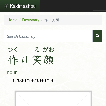
Kakimashou
Home
Dictionary
作り笑顔
つく
え
がお
作
り
笑
顔
noun
fake smile, false smile.