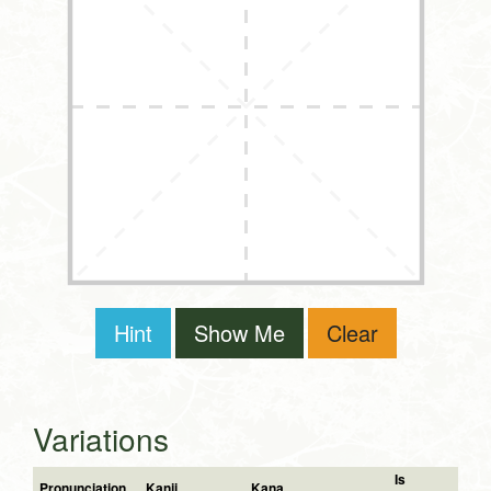
Hint
Show Me
Clear
Variations
Is
Pronunciation
Kanji
Kana