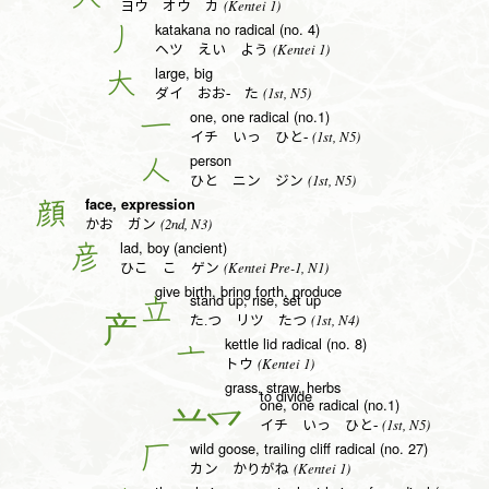
(Kentei 1)
ヨウ オウ カ
katakana no radical (no. 4)
丿
(Kentei 1)
ヘツ えい よう
large, big
大
(1st, N5)
ダイ おお- た
one, one radical (no.1)
一
(1st, N5)
イチ いっ ひと-
person
人
(1st, N5)
ひと ニン ジン
face, expression
顔
(2nd, N3)
かお ガン
lad, boy (ancient)
彦
(Kentei Pre-1, N1)
ひこ こ ゲン
give birth, bring forth, produce
stand up, rise, set up
立
(1st, N4)
た.つ リツ たつ
kettle lid radical (no. 8)
亠
(Kentei 1)
トウ
grass, straw, herbs
to divide
one, one radical (no.1)
一
(1st, N5)
イチ いっ ひと-
wild goose, trailing cliff radical (no. 27)
厂
(Kentei 1)
カン かりがね