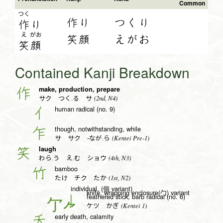
Common
つく
作り
つくり
作
り
え
がお
笑顔
えがお
笑
顔
Contained Kanji Breakdown
make, production, prepare
作
(2nd, N4)
サク つく.る サ
human radical (no. 9)
亻
though, notwithstanding, while
乍
(Kentei Pre-1)
サ サク -なが.ら
laugh
笑
(4th, N3)
わら.う え.む ショウ
bamboo
竹
(1st, N2)
たけ チク たか
individual, (個 variant)
knife, wrapping enclosure(勹) variant
feathered stick, barb radical (no. 6)
亅
(Kentei 1)
ケツ かぎ
early death, calamity
夭