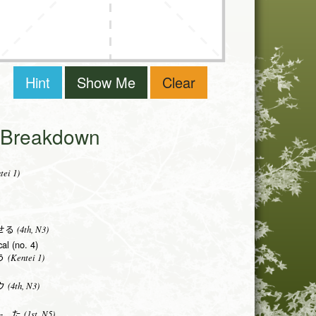
Hint
Show Me
Clear
i Breakdown
ei 1)
(4th, N3)
せる
al (no. 4)
(Kentei 1)
う
(4th, N3)
ウ
(1st, N5)
- た