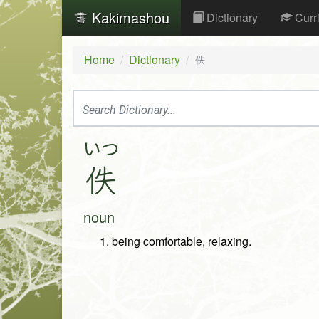
Kakimashou
Dictionary
Curr
Home
Dictionary
佚
いつ
佚
noun
being comfortable, relaxing.