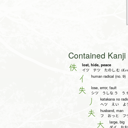
Contained Kanj
lost, hide, peace
佚
(Kent
イツ テツ たのし.む
human radical (no. 9)
亻
lose, error, fault
失
シツ うしな.う う.
katakana no radic
丿
ヘツ えい よ
husband, man
夫
フ おっと フ
large, big
大
ダイ おお