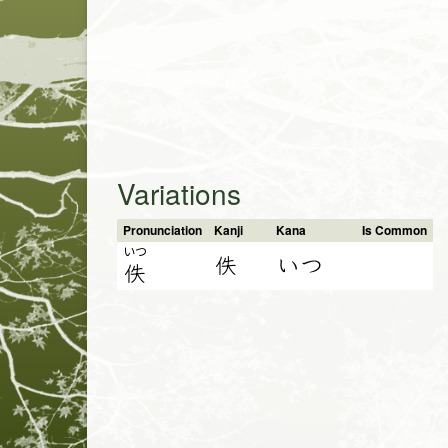
Variations
Pronunciation
Kanji
Kana
Is Common
いつ
佚
いつ
佚