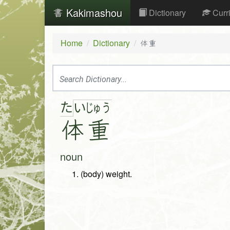
Kakimashou
Dictionary
Curr
Home
Dictionary
体重
た
い
じゅ
う
体
重
noun
(body) weight.