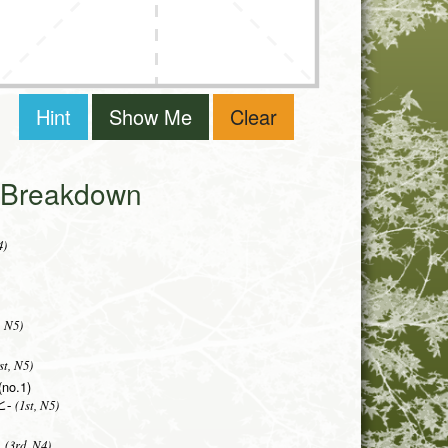
Hint
Show Me
Clear
i Breakdown
4)
, N5)
st, N5)
(no.1)
(1st, N5)
-
(3rd, N4)
る