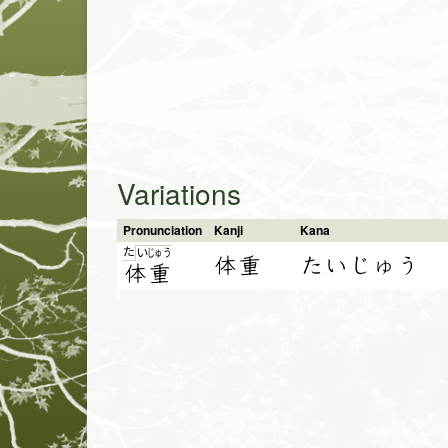
Variations
Pronunciation
Kanji
Kana
た
い
じゅ
う
体重
たいじゅう
体
重