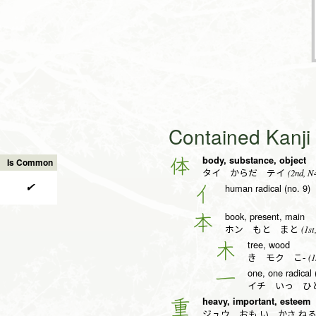
Contained Kanj
body, substance, object
体
Is Common
(2nd, N
タイ からだ テイ
✔
human radical (no. 9)
亻
book, present, main
本
(1st
ホン もと まと
tree, wood
木
(1
き モク こ-
one, one radical 
一
イチ いっ ひと
heavy, important, esteem
重
ジュウ おも.い かさ.ね