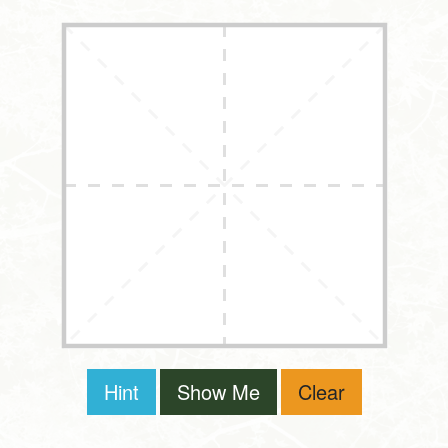
Hint
Show Me
Clear