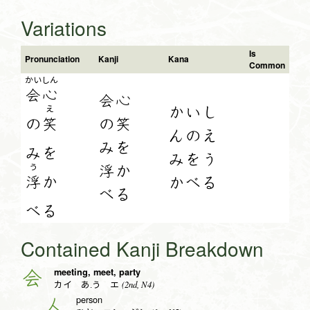
Variations
Is
Pronunciation
Kanji
Kana
Common
かい
しん
会
心
会心
かいし
え
の
笑
の笑
んのえ
みを
み
を
みをう
浮か
う
浮
か
かべる
べる
べ
る
Contained Kanji Breakdown
meeting, meet, party
会
(2nd, N4)
カイ あ.う エ
person
人