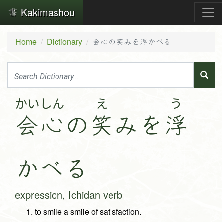
Kakimashou
Home
Dictionary
会心の笑みを浮かべる
かい
しん
え
う
会
心
の
笑
み
を
浮
か
べ
る
expression, Ichidan verb
to smile a smile of satisfaction.