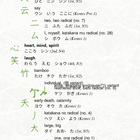
(1st, N5)
ひと ニン ジン
say
云
(Kentei Pre-1)
ウン い.う ここに
two, two radical (no. 7)
二
(1st, N5)
ニ ふた ふだ
I, myself, katakana mu radical (no. 28)
厶
(Kentei 1)
シ ボウ ム
heart, mind, spirit
心
(2nd, N4)
こころ シン
laugh
笑
(4th, N3)
わら.う え.む ショウ
bamboo
竹
(1st, N2)
たけ チク たか
individual, (個 variant)
knife, wrapping enclosure(勹) variant
feathered stick, barb radical (no. 6)
亅
(Kentei 1)
ケツ かぎ
early death, calamity
夭
(Kentei 1)
ヨウ オウ カ
katakana no radical (no. 4)
丿
(Kentei 1)
ヘツ えい よう
large, big
大
(1st, N5)
ダイ おお- た
one, one radical (no.1)