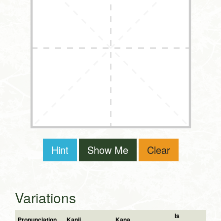
Hint
Show Me
Clear
Variations
Is
Pronunciation
Kanji
Kana