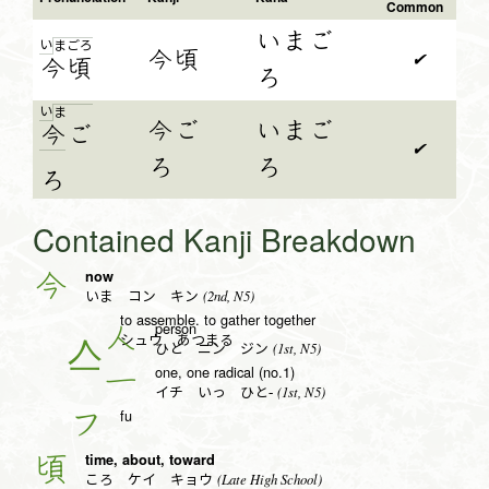
Common
いまご
い
ま
ご
ろ
今頃
✔
今
頃
ろ
い
ま
今ご
いまご
今
ご
✔
ろ
ろ
ろ
Contained Kanji Breakdown
now
今
(2nd, N5)
いま コン キン
to assemble. to gather together
person
人
シュウ あつまる
(1st, N5)
ひと ニン ジン
one, one radical (no.1)
一
(1st, N5)
イチ いっ ひと-
fu
フ
time, about, toward
頃
(Late High School)
ころ ケイ キョウ