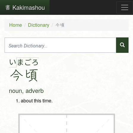
Kakimashou
Home
Dictionary
今頃
い
ま
ご
ろ
今
頃
noun, adverb
about this time.