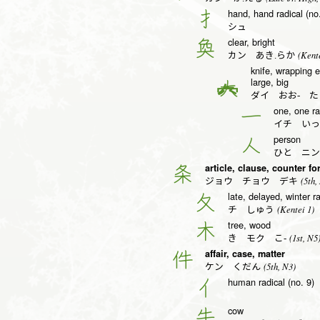
hand, hand radical (no
扌
シュ
clear, bright
奐
(Kente
カン あき.らか
knife, wrapping 
large, big
大
ダイ おお- た
one, one ra
一
イチ いっ
person
人
ひと ニン
article, clause, counter fo
条
(5th,
ジョウ チョウ デキ
late, delayed, winter ra
夂
(Kentei 1)
チ しゅう
tree, wood
木
(1st, N5
き モク こ-
affair, case, matter
件
(5th, N3)
ケン くだん
human radical (no. 9)
亻
cow
牛