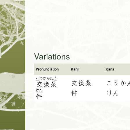
Variations
Pronunciation
Kanji
Kana
こ
う
う
か
ん
じょ
交換条
こうか
交
換
条
け
ん
件
けん
件