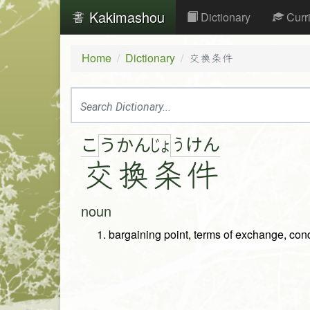
Kakimashou
Dictionary
Curr
Home
Dictionary
交換条件
こ
う
け
ん
う
か
ん
じょ
交
換
条
件
noun
bargaining point, terms of exchange, con