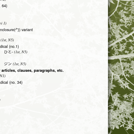
. 64)
i 1)
enclosure(勹) variant
(1st, N5)
dical (no.1)
(1st, N5)
 ひと-
(1st, N5)
 ジン
r articles, clauses, paragraphs, etc.
 N1)
dical (no. 34)
)