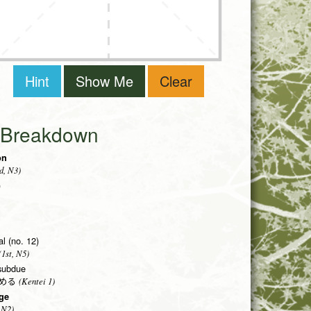
Hint
Show Me
Clear
i Breakdown
on
d, N3)
)
al (no. 12)
1st, N5)
 subdue
(Kentei 1)
める
nge
 N2)