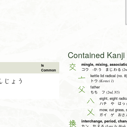
Contained Kanj
mingle, mixing, associati
交
Is
(2n
Common
コウ -か.う まじ.わる
kettle lid radical (no. 8
亠
んじょう
(Kentei 1)
トウ
father
父
(2nd, N5)
ちち フ
eight, eight radic
八
(
ハチ や はっ
mow, cut grass,
乂
ガイ ゲ おさ.
interchange, period, cha
換
(Late Jr. High,
カン か.える