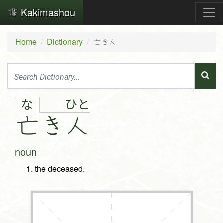
Kakimashou
Home
Dictionary
亡き人
ひ
と
な
亡
き
人
noun
the deceased.