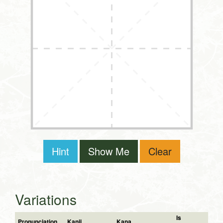
Hint
Show Me
Clear
Variations
Is
Pronunciation
Kanji
Kana