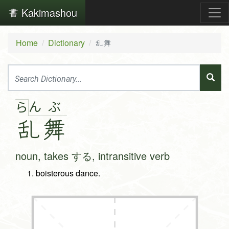
Kakimashou
Home
Dictionary
乱舞
ん
ぶ
ら
乱
舞
noun, takes する, intransitive verb
boisterous dance.