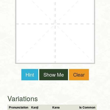
Hint
Show Me
Clear
Variations
Pronunciation
Kanji
Kana
Is Common