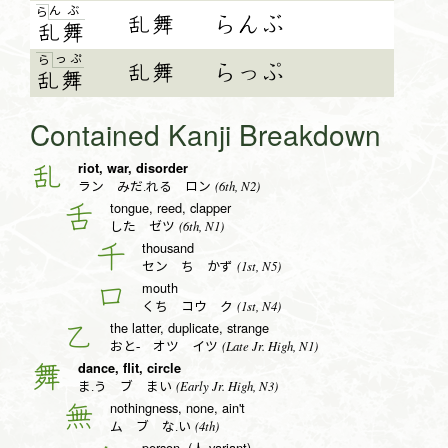
ん
ぶ
ら
乱舞
らんぶ
乱
舞
っ
ぷ
ら
乱舞
らっぷ
乱舞
Contained Kanji Breakdown
riot, war, disorder
乱
(6th, N2)
ラン みだ.れる ロン
tongue, reed, clapper
舌
(6th, N1)
した ゼツ
thousand
千
(1st, N5)
セン ち かず
mouth
口
(1st, N4)
くち コウ ク
the latter, duplicate, strange
乙
(Late Jr. High, N1)
おと- オツ イツ
dance, flit, circle
舞
(Early Jr. High, N3)
ま.う ブ まい
nothingness, none, ain't
無
(4th)
ム ブ な.い
person, (人 variant)