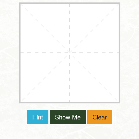
Hint
Show Me
Clear