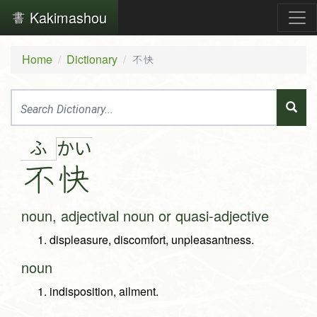
Kakimashou
Home
Dictionary
不快
ふ
か
い
不
快
noun, adjectival noun or quasi-adjective
displeasure, discomfort, unpleasantness.
noun
indisposition, ailment.