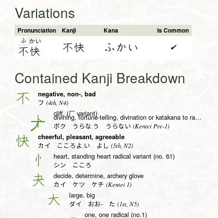
Variations
Pronunciation
Kanji
Kana
Is Common
ふ
か
い
不快
ふかい
✔
不
快
Contained Kanji Breakdown
negative, non-, bad
不
(4th, N4)
フ
cliff, (厂 variant)
divining, fortune-telling, divination or katakana to radical (no. 25)
卜
(Kentei Pre-1)
ボク うらな.う うらない
cheerful, pleasant, agreeable
快
(5th, N2)
カイ こころよ.い よし
heart, standing heart radical variant (no. 61)
忄
シン こころ
decide, determine, archery glove
夬
(Kentei 1)
カイ ケツ ケチ
large, big
大
(1st, N5)
ダイ おお- た
one, one radical (no.1)