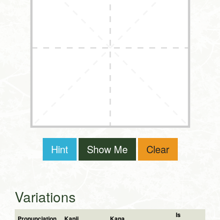
Hint
Show Me
Clear
Variations
Is
Pronunciation
Kanji
Kana