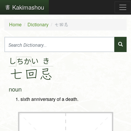
Kakimashou
Home
Dictionary
七回忌
し
い
き
ち
か
七
回
忌
noun
sixth anniversary of a death.