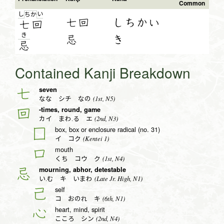
Common
し
い
ち
か
七回
しちかい
七
回
き
忌
き
忌
Contained Kanji Breakdown
seven
七
(1st, N5)
なな シチ なの
-times, round, game
回
(2nd, N3)
カイ まわ.る エ
box, box or enclosure radical (no. 31)
囗
(Kentei 1)
イ コク
mouth
口
(1st, N4)
くち コウ ク
mourning, abhor, detestable
忌
(Late Jr. High, N1)
い.む キ いまわ
self
己
(6th, N1)
コ おのれ キ
heart, mind, spirit
心
(2nd, N4)
こころ シン