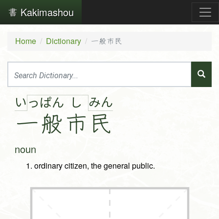
Kakimashou
Home
Dictionary
一般市民
い
み
ん
っ
ぱ
ん
し
一
般
市
民
noun
ordinary citizen, the general public.