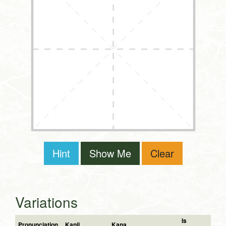
Hint
Show Me
Clear
Variations
Is
Pronunciation
Kanji
Kana