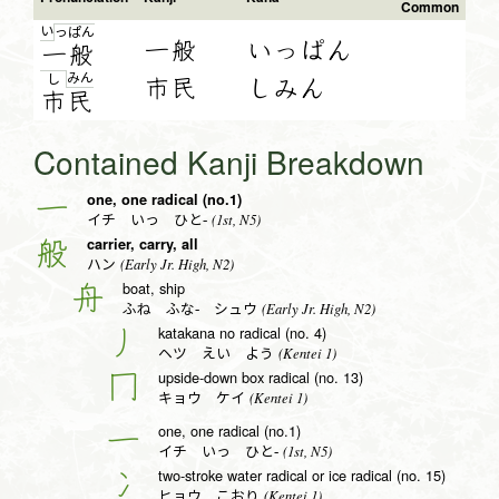
Common
い
っ
ぱ
ん
一般
いっぱん
一
般
み
ん
し
市民
しみん
市
民
Contained Kanji Breakdown
one, one radical (no.1)
一
(1st, N5)
イチ いっ ひと-
carrier, carry, all
般
(Early Jr. High, N2)
ハン
boat, ship
舟
(Early Jr. High, N2)
ふね ふな- シュウ
katakana no radical (no. 4)
丿
(Kentei 1)
ヘツ えい よう
upside-down box radical (no. 13)
冂
(Kentei 1)
キョウ ケイ
one, one radical (no.1)
一
(1st, N5)
イチ いっ ひと-
two-stroke water radical or ice radical (no. 15)
冫
(Kentei 1)
ヒョウ こおり