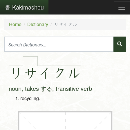
Kakimashou
Home
Dictionary
リサイクル
リ
サ
イ
ク
ル
noun, takes する, transitive verb
recycling.