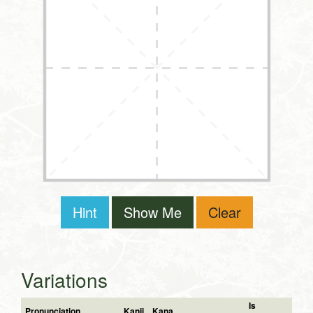
Hint
Show Me
Clear
Variations
Is
Pronunciation
Kanji
Kana