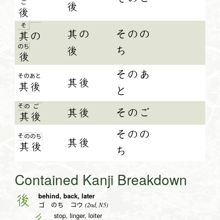
ご
後
後
そ
其の
そのの
其
の
の
ち
後
ち
後
そのあ
その
あと
其後
其
後
と
そ
の
ご
其後
そのご
其
後
そのの
そ
の
の
ち
其後
其
後
ち
Contained Kanji Breakdown
behind, back, later
後
(2nd, N5)
ゴ のち コウ
stop, linger, loiter
彳