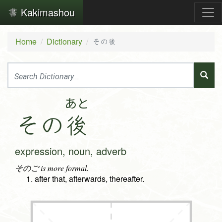
Kakimashou
Home
Dictionary
その後
あと
そ
の
後
expression, noun, adverb
そのご is more formal.
after that, afterwards, thereafter.