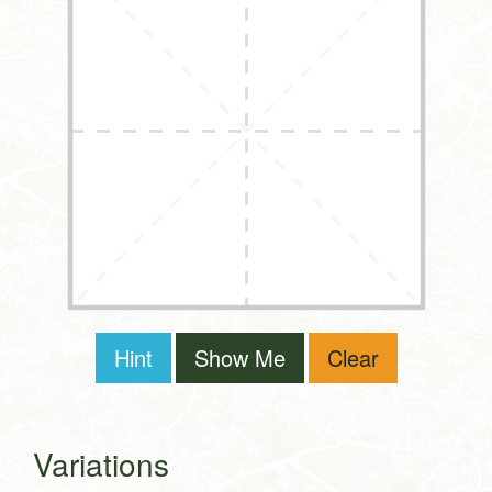
Hint
Show Me
Clear
Variations