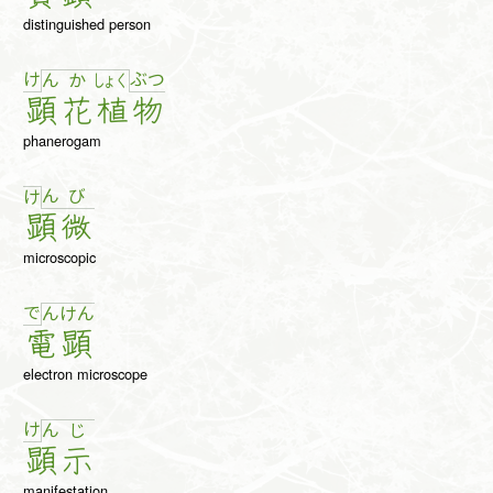
distinguished person
け
ぶ
つ
ん
か
しょ
く
顕
花
植
物
phanerogam
ん
び
け
顕
微
microscopic
で
ん
け
ん
電
顕
electron microscope
け
ん
じ
顕
示
manifestation