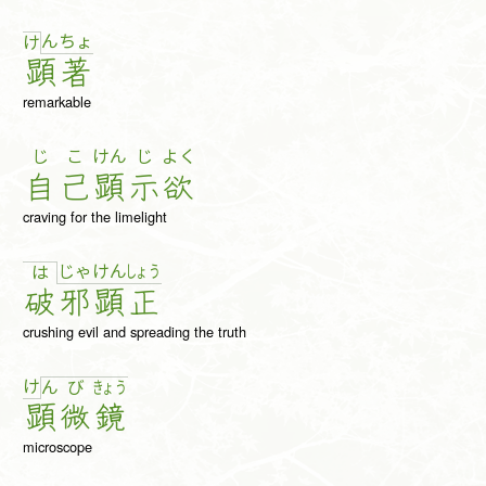
ん
ちょ
け
顕
著
remarkable
じ
こ
けん
じ
よく
自
己
顕
示
欲
craving for the limelight
じゃ
け
ん
しょ
う
は
破
邪
顕
正
crushing evil and spreading the truth
け
ん
び
きょ
う
顕
微
鏡
microscope