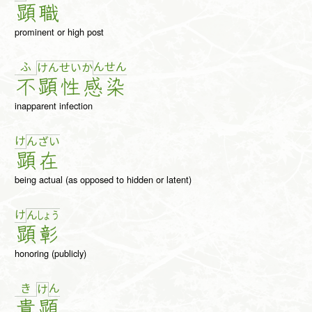
顕
職
prominent or high post
ふ
ん
せ
ん
け
ん
せ
い
か
不
顕
性
感
染
inapparent infection
け
ん
ざ
い
顕
在
being actual (as opposed to hidden or latent)
け
ん
しょ
う
顕
彰
honoring (publicly)
き
ん
け
貴
顕