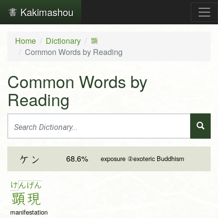
Kakimashou
Home
Dictionary
顕
Common Words by Reading
Common Words by
Reading
68.6%
ケン
exposure ②exoteric Buddhism
け
ん
げ
ん
顕
現
manifestation