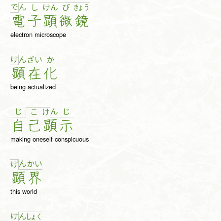
で
ん
し
け
ん
び
きょ
う
電
子
顕
微
鏡
electron microscope
け
ん
ざ
い
か
顕
在
化
being actualized
じ
ん
じ
こ
け
自
己
顕
示
making oneself conspicuous
ん
か
い
げ
顕
界
this world
け
ん
しょ
く