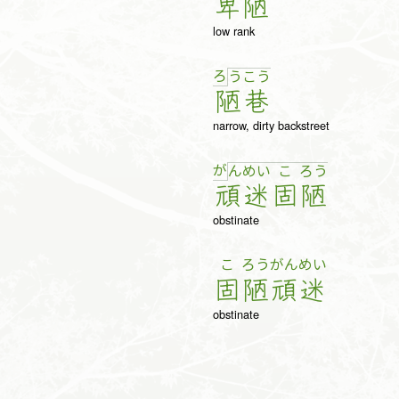
卑
陋
low rank
ろ
う
こ
う
陋
巷
narrow, dirty backstreet
が
ん
め
い
こ
ろ
う
頑
迷
固
陋
obstinate
こ
ろう
がん
めい
固
陋
頑
迷
obstinate