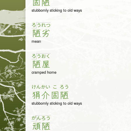
固
陋
stubbornly sticking to old ways
ろ
う
れ
つ
陋
劣
mean
ろ
う
お
く
陋
屋
cramped home
けん
かい
こ
ろう
狷
介
固
陋
stubbornly sticking to old ways
が
ん
ろ
う
頑
陋