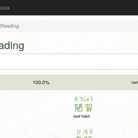
icula
 Reading
ading
100.0%
nar
ろ
う
しゅ
う
陋
習
bad habit
ひ
ろ
う