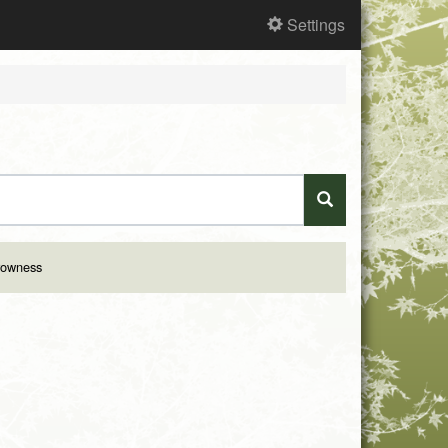
Settings
rowness