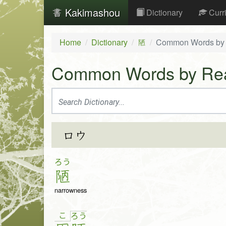
Kakimashou
Dictionary
Curr
Home
Dictionary
Common Words by
陋
Common Words by Re
ロウ
ろう
陋
narrowness
こ
ろ
う