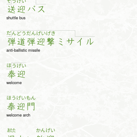
そ
う
げ
い
送
迎
バ
ス
shuttle bus
だ
ん
ど
う
だ
ん
げ
い
げ
き
弾
道
弾
迎
撃
ミ
サ
イ
ル
anti-ballistic missile
ほ
う
げ
い
奉
迎
welcome
ほう
げい
もん
奉
迎
門
welcome arch
あたた
かん
げい