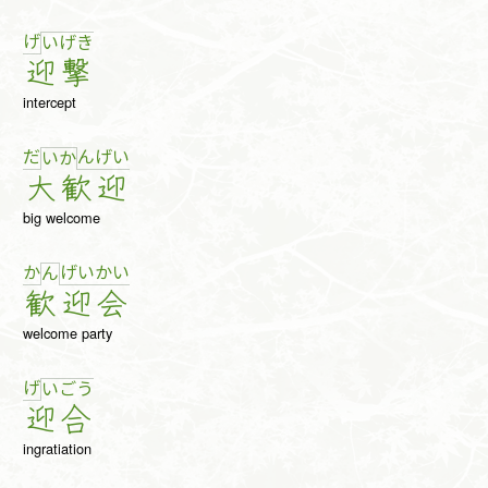
げ
い
げ
き
迎
撃
intercept
だ
ん
げ
い
い
か
大
歓
迎
big welcome
か
げ
い
か
い
ん
歓
迎
会
welcome party
げ
い
ご
う
迎
合
ingratiation