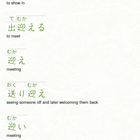
to show in
で
む
か
出
迎
え
る
to meet
む
か
迎
え
meeting
お
く
む
か
送
り
迎
え
seeing someone off and later welcoming them back
む
か
迎
い
meeting