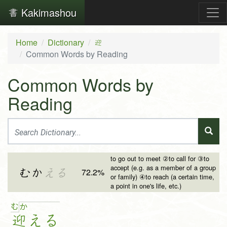
Kakimashou
Home
Dictionary
迎
Common Words by Reading
Common Words by
Reading
to go out to meet ②to call for ③to
accept (e.g. as a member of a group
むか
える
72.2%
or family) ④to reach (a certain time,
a point in one's life, etc.)
む
か
迎
え
る