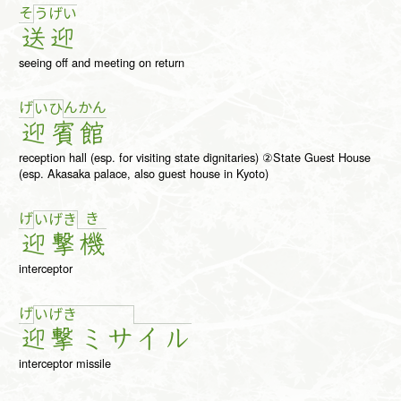
そ
う
げ
い
送
迎
seeing off and meeting on return
げ
ん
か
ん
い
ひ
迎
賓
館
reception hall (esp. for visiting state dignitaries) ②State Guest House
(esp. Akasaka palace, also guest house in Kyoto)
げ
き
い
げ
き
迎
撃
機
interceptor
げ
い
げ
き
迎
撃
ミ
サ
イ
ル
interceptor missile