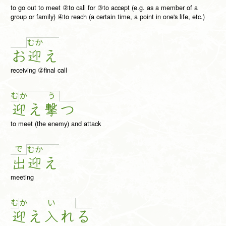
to go out to meet ②to call for ③to accept (e.g. as a member of a
group or family) ④to reach (a certain time, a point in one's life, etc.)
む
か
お
迎
え
receiving ②final call
む
か
う
迎
え
撃
つ
to meet (the enemy) and attack
で
む
か
出
迎
え
meeting
む
か
い
迎
え
入
れ
る