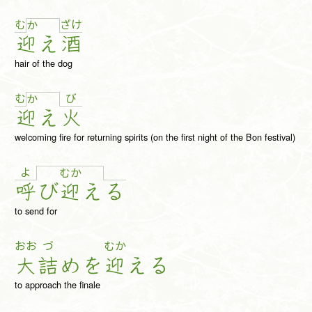
む
ざ
け
か
迎
え
酒
hair of the dog
む
び
か
迎
え
火
welcoming fire for returning spirits (on the first night of the Bon festival)
よ
む
か
呼
び
迎
え
る
to send for
おお
づ
むか
大
詰
め
を
迎
え
る
to approach the finale