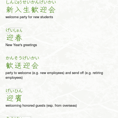
しん
にゅう
せい
かん
げい
かい
新
入
生
歓
迎
会
welcome party for new students
げ
い
しゅ
ん
迎
春
New Year's greetings
かん
そう
げい
かい
歓
送
迎
会
party to welcome (e.g. new employees) and send off (e.g. retiring
employees)
げ
い
ひ
ん
迎
賓
welcoming honored guests (esp. from overseas)