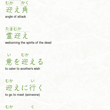
む
か
く
か
迎
え
角
angle of attack
た
か
ま
む
霊
迎
え
welcoming the spirits of the dead
い
むか
意
を
迎
え
る
to cater to another's wish
むか
い
迎
え
に
行
く
to go to meet (someone)
むか
く