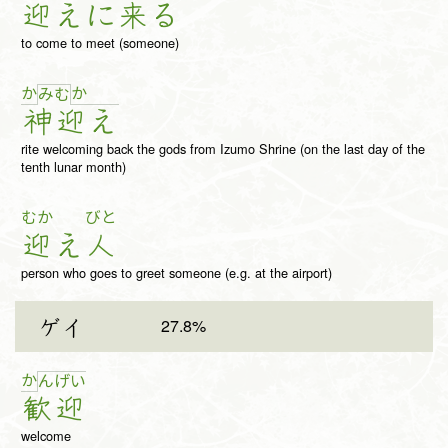
迎
え
に
来
る
to come to meet (someone)
か
か
み
む
神
迎
え
rite welcoming back the gods from Izumo Shrine (on the last day of the
tenth lunar month)
むか
びと
迎
え
人
person who goes to greet someone (e.g. at the airport)
27.8%
ゲイ
か
ん
げ
い
歓
迎
welcome