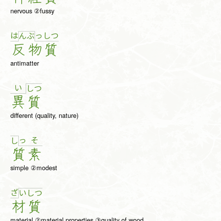
nervous ②fussy
は
っ
し
つ
ん
ぶ
反
物
質
antimatter
い
し
つ
異
質
different (quality, nature)
っ
そ
し
質
素
simple ②modest
ざ
い
し
つ
材
質
material ②material properties ③quality of wood