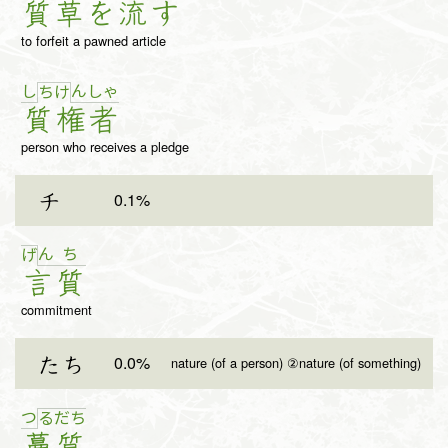
質
草
を
流
す
to forfeit a pawned article
し
ん
しゃ
ち
け
質
権
者
person who receives a pledge
0.1%
チ
ん
ち
げ
言
質
commitment
0.0%
たち
nature (of a person) ②nature (of something)
つ
る
だ
ち
蔓
質