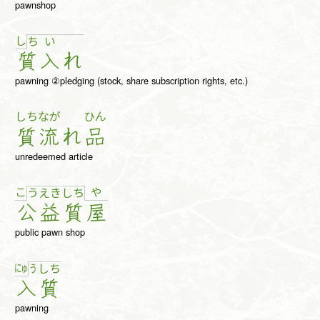
pawnshop
し
ち
い
質
入
れ
pawning ②pledging (stock, share subscription rights, etc.)
しち
なが
ひん
質
流
れ
品
unredeemed article
こ
や
う
え
き
し
ち
公
益
質
屋
public pawn shop
にゅ
う
し
ち
入
質
pawning