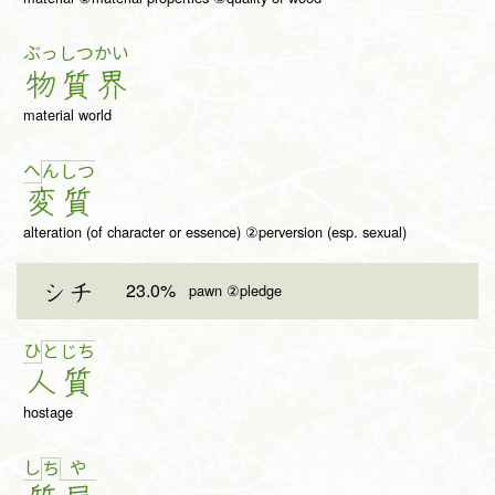
ぶっ
しつ
かい
物
質
界
material world
へ
ん
し
つ
変
質
alteration (of character or essence) ②perversion (esp. sexual)
23.0%
シチ
pawn ②pledge
ひ
と
じ
ち
人
質
hostage
し
や
ち