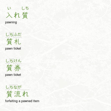
い
しち
入
れ
質
pawning
し
ふ
だ
ち
質
札
pawn ticket
し
け
ん
ち
質
券
pawn ticket
し
が
ち
な
質
流
れ
forfeiting a pawned item