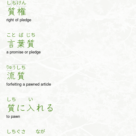
し
け
ん
ち
質
権
right of pledge
こと
ば
じち
言
葉
質
a promise or pledge
りゅ
う
し
ち
流
質
forfeiting a pawned article
しち
い
質
に
入
れ
る
to pawn
しち
ぐさ
なが