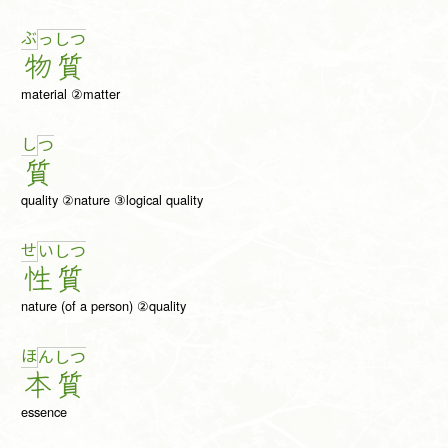
ぶ
っ
し
つ
物
質
material ②matter
し
つ
質
quality ②nature ③logical quality
せ
い
し
つ
性
質
nature (of a person) ②quality
ほ
ん
し
つ
本
質
essence