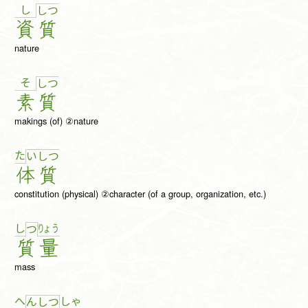
し
し
つ
資
質
nature
そ
し
つ
素
質
makings (of) ②nature
た
い
し
つ
体
質
constitution (physical) ②character (of a group, organization, etc.)
し
りょ
う
つ
質
量
mass
へ
しゃ
ん
し
つ