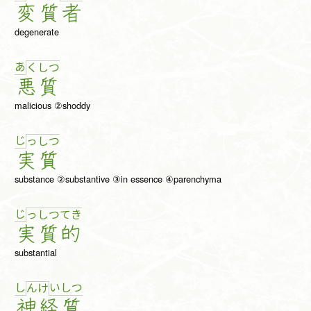
変
質
者
degenerate
あ
く
し
つ
悪
質
malicious ②shoddy
じ
っ
し
つ
実
質
substance ②substantive ③in essence ④parenchyma
じ
っ
し
つ
て
き
実
質
的
substantial
し
い
し
つ
ん
け
神
経
質