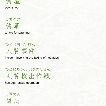
質
屋
pawnshop
し
ち
ぐ
さ
質
草
article for pawning
ひ
け
ん
と
じ
ち
じ
人
質
事
件
incident involving the taking of hostages
ひと
じち
きゅう
しゅつ
さく
せん
人
質
救
出
作
戦
hostage rescue operation
し
て
ん
ち
質
店