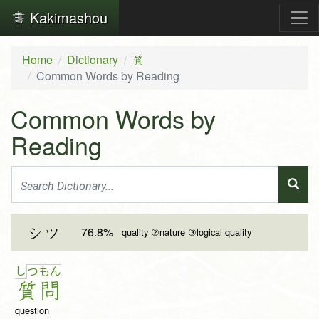
Kakimashou
Home
Dictionary
質
Common Words by Reading
Common Words by
Reading
76.8%
シツ
quality ②nature ③logical quality
し
つ
も
ん
質
問
question