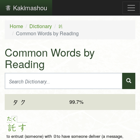
Kakimashou
Home
Dictionary
託
Common Words by Reading
Common Words by
Reading
99.7%
タク
た
く
託
す
to entrust (someone) with ②to have someone deliver (a message,