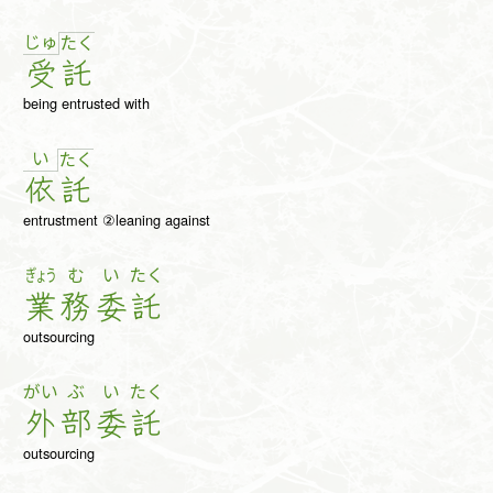
じゅ
た
く
受
託
being entrusted with
い
た
く
依
託
entrustment ②leaning against
ぎょう
む
い
たく
業
務
委
託
outsourcing
がい
ぶ
い
たく
外
部
委
託
outsourcing