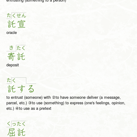
た
く
せ
ん
託
宣
oracle
き
た
く
寄
託
deposit
た
く
託
す
る
to entrust (someone) with ②to have someone deliver (a message,
parcel, etc.) ③to use (something) to express (one's feelings, opinion,
etc.) ④to use as a pretext
く
っ
た
く
屈
託