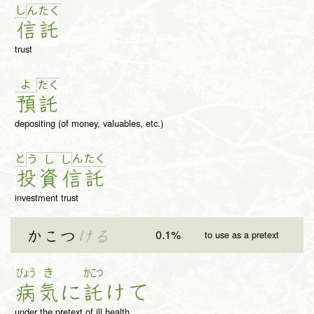
し
ん
た
く
信
託
trust
よ
た
く
預
託
depositing (of money, valuables, etc.)
と
ん
た
く
う
し
し
投
資
信
託
investment trust
0.1%
かこつ
ける
to use as a pretext
びょう
き
かこつ
病
気
に
託
け
て
under the pretext of ill health