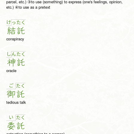
parcel, etc.) ③to use (something) to express (one's feelings, opinion,
etc.) ④to use as a pretext
け
っ
た
く
結
託
conspiracy
し
ん
た
く
神
託
oracle
ご
た
く
御
託
tedious talk
い
た
く
委
託
entrusting (something to a person)