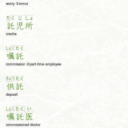
worry ②ennui
た
く
じ
しょ
託
児
所
creche
しょ
く
た
く
嘱
託
commission ②part-time employee
きょ
う
た
く
供
託
deposit
しょ
い
く
た
く
嘱
託
医
commissioned doctor