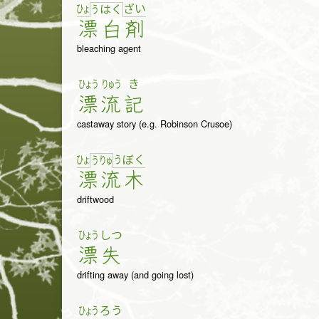
ひょ
ざ
い
う
は
く
漂
白
剤
bleaching agent
ひょう
りゅう
き
漂
流
記
castaway story (e.g. Robinson Crusoe)
ひょ
う
ぼ
く
う
りゅ
漂
流
木
driftwood
ひょう
しつ
漂
失
drifting away (and going lost)
ひょう
ろう