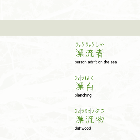
ひょう
りゅう
しゃ
漂
流
者
person adrift on the sea
ひょ
う
は
く
漂
白
blanching
ひょ
う
ぶ
つ
う
りゅ
漂
流
物
driftwood