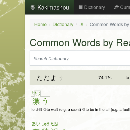
Kakimashou
Dictionary
Curr
Home
Dictionary
Common Words by
漂
Common Words by Re
74.1%
ただよ
う
to
た
だ
よ
漂
う
to drift ②to waft (e.g. a scent) ③to be in the air (e.g. a f
あい
しゅう
ただよ