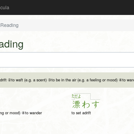
icula
 Reading
ading
 drift ②to waft (e.g. a scent) ③to be in the air (e.g. a feeling or mood) ④to wa
た
だ
よ
漂
わ
す
eeling or mood) ④to wander
to set adrift