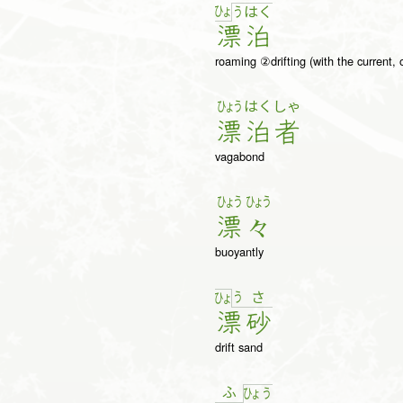
ひょ
う
は
く
漂
泊
roaming ②drifting (with the current, o
ひょう
はく
しゃ
漂
泊
者
vagabond
ひょう
ひょう
漂
々
buoyantly
う
さ
ひょ
漂
砂
drift sand
ふ
ひょ
う