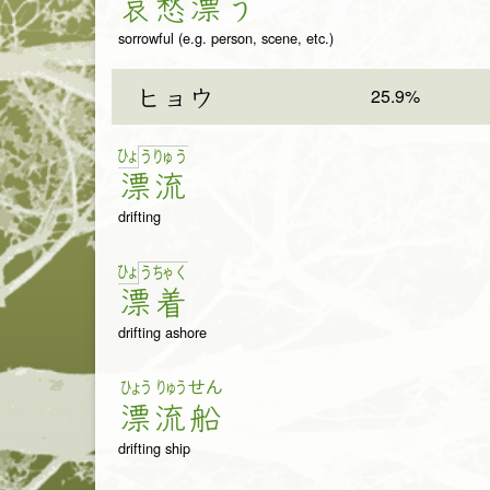
哀
愁
漂
う
sorrowful (e.g. person, scene, etc.)
25.9%
ヒョウ
ひょ
う
りゅ
う
漂
流
drifting
ひょ
う
ちゃ
く
漂
着
drifting ashore
ひょう
りゅう
せん
漂
流
船
drifting ship