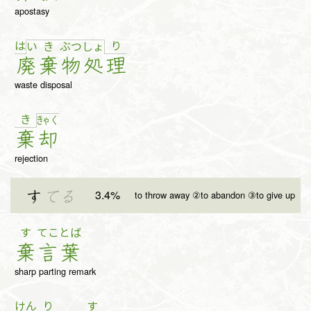
apostasy
は
り
い
き
ぶ
つ
しょ
廃
棄
物
処
理
waste disposal
き
きゃ
く
棄
却
rejection
3.4%
す
てる
to throw away ②to abandon ③to give up
す
てことば
棄
言葉
sharp parting remark
けん
り
す