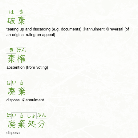
き
は
破
棄
tearing up and discarding (e.g. documents) ②annulment ③reversal (of
an original ruling on appeal)
き
け
ん
棄
権
abstention (from voting)
い
き
は
廃
棄
disposal ②annulment
は
ぶ
ん
い
き
しょ
廃
棄
処
分
disposal