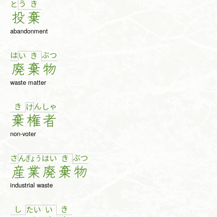
う
き
と
投
棄
abandonment
は
ぶ
つ
い
き
廃
棄
物
waste matter
き
ん
しゃ
け
棄
権
者
non-voter
さ
ぶ
つ
ん
ぎょ
う
は
い
き
産
業
廃
棄
物
industrial waste
し
き
た
い
い