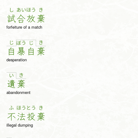
し
あい
ほう
き
試
合
放
棄
forfeiture of a match
じ
き
ぼ
う
じ
自
暴
自
棄
desperation
き
い
遺
棄
abandonment
ふ
ほう
とう
き
不
法
投
棄
illegal dumping