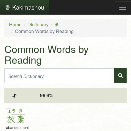
Kakimashou
Home
Dictionary
棄
Common Words by Reading
Common Words by
Reading
96.6%
キ
う
き
ほ
放
棄
abandonment