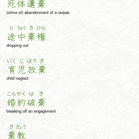
死
体
遺
棄
(crime of) abandonment of a corpse
と
ちゅう
き
けん
途
中
棄
権
dropping out
い
う
き
く
じ
ほ
育
児
放
棄
child neglect
こん
やく
は
き
婚
約
破
棄
breaking off an engagement
き
きょ
う
棄
教