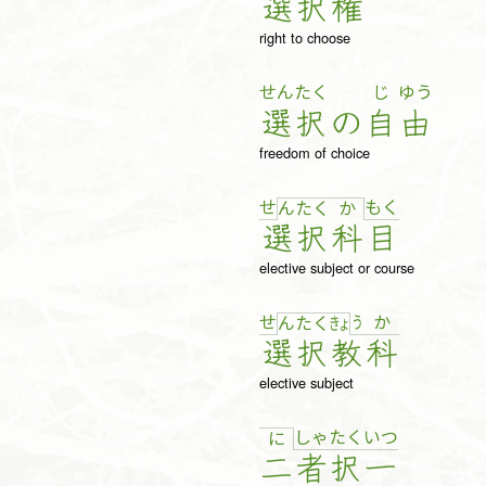
選
択
権
right to choose
せん
たく
じ
ゆう
選
択
の
自
由
freedom of choice
せ
も
く
ん
た
く
か
選
択
科
目
elective subject or course
せ
う
か
ん
た
く
きょ
選
択
教
科
elective subject
しゃ
た
く
い
つ
に
二
者
択
一