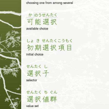
choosing one from among several
か
ん
た
く
の
う
せ
可
能
選
択
available choice
しょ
き
せん
たく
こう
もく
初
期
選
択
項
目
initial choice
せん
たく
し
選
択
子
selector
せん
たく
ち
ぐん
選
択
値
群
value set