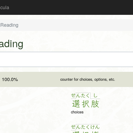
icula
 Reading
ading
100.0%
counter for choices, options, etc.
せ
し
ん
た
く
選
択
肢
choices
せ
ん
た
く
け
ん