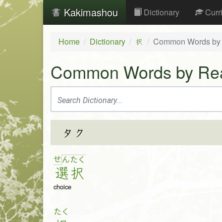
Kakimashou
Dictionary
Curr
Home
Dictionary
Common Words by
択
Common Words by Re
タク
せ
ん
た
く
選
択
choice
たく