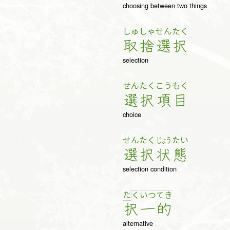
choosing between two things
しゅ
しゃ
せん
たく
取
捨
選
択
selection
せん
たく
こう
もく
選
択
項
目
choice
せん
たく
じょう
たい
選
択
状
態
selection condition
た
く
い
つ
て
き
択
一
的
alternative