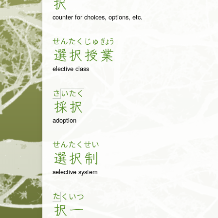
択
counter for choices, options, etc.
せん
たく
じゅ
ぎょう
選
択
授
業
elective class
さ
い
た
く
採
択
adoption
せん
たく
せい
選
択
制
selective system
た
く
い
つ
択
一