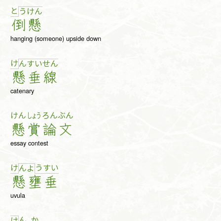
と
う
け
ん
倒
懸
hanging (someone) upside down
け
ん
す
い
せ
ん
懸
垂
線
catenary
けん
しょう
ろん
ぶん
懸
賞
論
文
essay contest
け
う
す
い
ん
よ
懸
壅
垂
uvula
ん
か
け