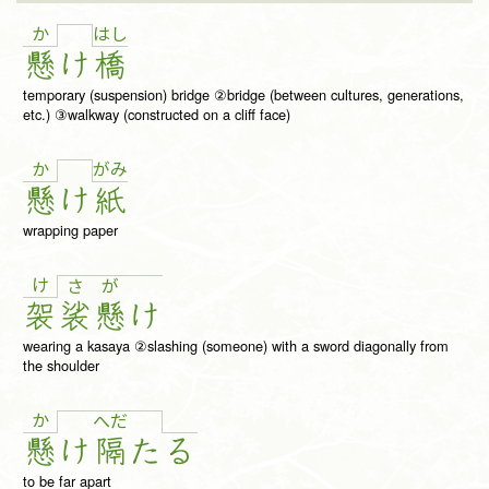
か
は
し
懸
け
橋
temporary (suspension) bridge ②bridge (between cultures, generations,
etc.) ③walkway (constructed on a cliff face)
か
が
み
懸
け
紙
wrapping paper
け
さ
が
袈
裟
懸
け
wearing a kasaya ②slashing (someone) with a sword diagonally from
the shoulder
か
へ
だ
懸
け
隔
た
る
to be far apart