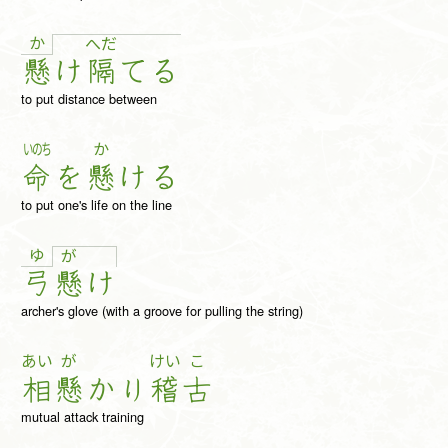
か
へ
だ
懸
け
隔
て
る
to put distance between
いのち
か
命
を
懸
け
る
to put one's life on the line
ゆ
が
弓
懸
け
archer's glove (with a groove for pulling the string)
あい
が
けい
こ
相
懸
か
り
稽
古
mutual attack training