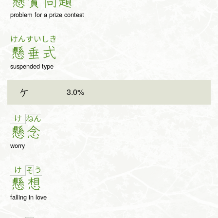
懸
賞
問
題
problem for a prize contest
けん
すい
しき
懸
垂
式
suspended type
3.0%
ケ
け
ね
ん
懸
念
worry
け
う
そ
懸
想
falling in love