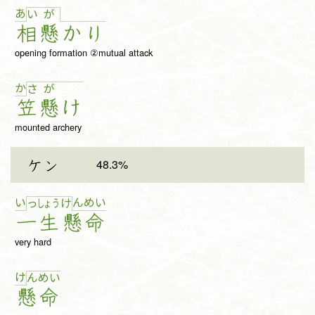
あ
い
が
相
懸
か
り
opening formation ②mutual attack
か
さ
が
笠
懸
け
mounted archery
48.3%
ケン
い
ん
め
い
っ
しょ
う
け
一
生
懸
命
very hard
け
ん
め
い
懸
命