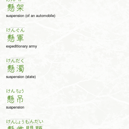
懸
架
suspension (of an automobile)
け
ん
ぐ
ん
懸
軍
expeditionary army
け
ん
だ
く
懸
濁
suspension (state)
けん
ちょう
懸
吊
suspension
け
ん
だ
い
ん
しょ
う
も