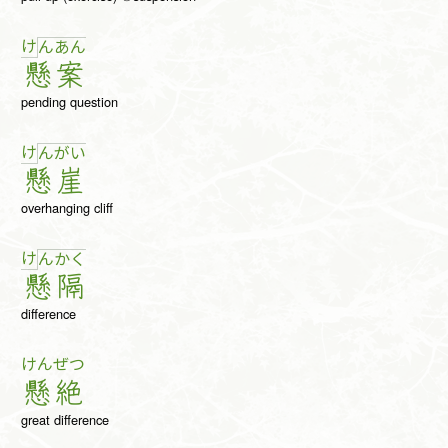
け
ん
あ
ん
懸
案
pending question
け
ん
が
い
懸
崖
overhanging cliff
け
ん
か
く
懸
隔
difference
けん
ぜつ
懸
絶
great difference