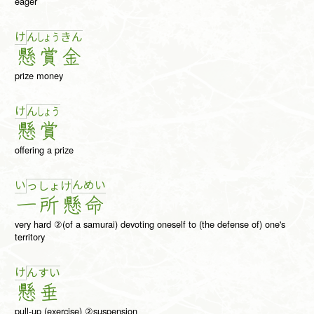
eager
け
ん
しょ
う
き
ん
懸
賞
金
prize money
け
ん
しょ
う
懸
賞
offering a prize
い
ん
め
い
っ
しょ
け
一
所
懸
命
very hard ②(of a samurai) devoting oneself to (the defense of) one's
territory
け
ん
す
い
懸
垂
pull-up (exercise) ②suspension