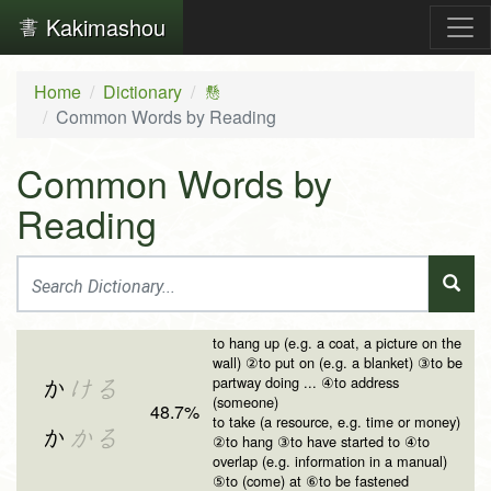
Kakimashou
Home
Dictionary
懸
Common Words by Reading
Common Words by
Reading
to hang up (e.g. a coat, a picture on the
wall) ②to put on (e.g. a blanket) ③to be
partway doing ... ④to address
か
ける
(someone)
48.7%
to take (a resource, e.g. time or money)
か
かる
②to hang ③to have started to ④to
overlap (e.g. information in a manual)
⑤to (come) at ⑥to be fastened