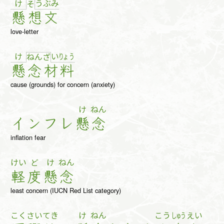
け
う
ぶ
み
そ
懸
想
文
love-letter
け
い
りょ
う
ね
ん
ざ
懸
念
材
料
cause (grounds) for concern (anxiety)
け
ねん
イ
ン
フ
レ
懸
念
inflation fear
けい
ど
け
ねん
軽
度
懸
念
least concern (IUCN Red List category)
こく
さい
てき
け
ねん
こう
しゅう
えい