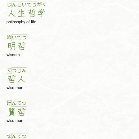
じ
が
く
ん
せ
い
て
つ
人
生
哲
学
philosophy of life
め
い
て
つ
明
哲
wisdom
て
つ
じ
ん
哲
人
wise man
ん
て
つ
け
賢
哲
wise man
せ
ん
て
つ