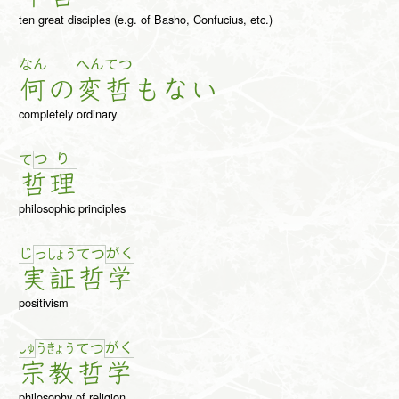
ten great disciples (e.g. of Basho, Confucius, etc.)
なん
へん
てつ
何
の
変
哲
も
な
い
completely ordinary
つ
り
て
哲
理
philosophic principles
じ
が
く
っ
しょ
う
て
つ
実
証
哲
学
positivism
しゅ
が
く
う
きょ
う
て
つ
宗
教
哲
学
philosophy of religion