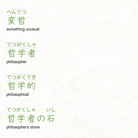
へ
ん
て
つ
変
哲
something unusual
て
く
しゃ
つ
が
哲
学
者
philosopher
て
つ
が
く
て
き
哲
学
的
philosophical
てつ
がく
しゃ
いし
哲
学
者
の
石
philosopher's stone