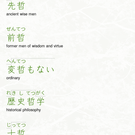
先
哲
ancient wise men
ぜん
てつ
前
哲
former men of wisdom and virtue
へ
ん
て
つ
変
哲
も
な
い
ordinary
れ
が
く
き
し
て
つ
歴
史
哲
学
historical philosophy
じ
っ
て
つ
十
哲