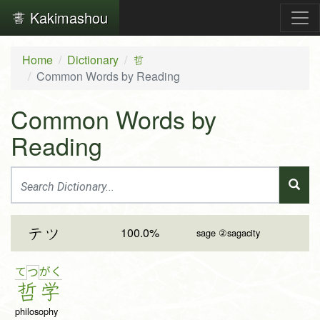
Kakimashou
Home
Dictionary
哲
Common Words by Reading
Common Words by
Reading
100.0%
テツ
sage ②sagacity
て
が
く
つ
哲
学
philosophy