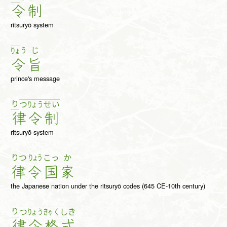
令
制
ritsuryō system
う
じ
りょ
令
旨
prince's message
り
つ
りょ
う
せ
い
律
令
制
ritsuryō system
りつ
りょう
こっ
か
律
令
国
家
the Japanese nation under the ritsuryō codes (645 CE-10th century)
り
つ
りょ
う
きゃ
く
し
き
律
令
格
式