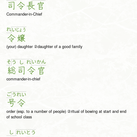
司
令
長
官
Commander-in-Chief
れ
い
じょ
う
令
嬢
(your) daughter ②daughter of a good family
そ
い
か
ん
う
し
れ
総
司
令
官
commander-in-chief
ご
う
れ
い
号
令
order (esp. to a number of people) ②ritual of bowing at start and end
of school class
し
れ
い
と
う