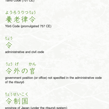
Taiho Code (701 CE)
よう
ろう
りつ
りょう
養
老
律
令
Yōrō Code (promulgated 757 CE)
う
りょ
令
administrative and civil code
りょう
げ
かん
令
外
の
官
government position (or office) not specified in the administrative code
of the ritsuryō
りょ
い
こ
く
う
せ
令
制
国
province of Japan (under the ritsuryō system)