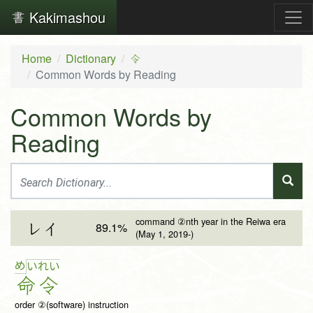
Kakimashou
Home
Dictionary
令
Common Words by Reading
Common Words by
Reading
command ②nth year in the Reiwa era
89.1%
レイ
(May 1, 2019-)
め
い
れ
い
命
令
order ②(software) instruction