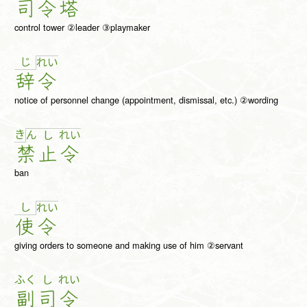
司
令
塔
control tower ②leader ③playmaker
じ
れ
い
辞
令
notice of personnel change (appointment, dismissal, etc.) ②wording
き
ん
し
れ
い
禁
止
令
ban
し
れ
い
使
令
giving orders to someone and making use of him ②servant
ふく
し
れい
副
司
令