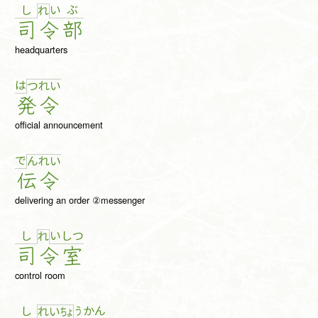
し
い
ぶ
れ
司
令
部
headquarters
は
つ
れ
い
発
令
official announcement
で
ん
れ
い
伝
令
delivering an order ②messenger
し
い
し
つ
れ
司
令
室
control room
し
う
か
ん
れ
い
ちょ