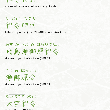
codes of laws and ethics (Tang Code)
り
だ
い
つ
りょ
う
じ
律
令
時
代
Ritsuryō period (mid 7th-10th centuries CE)
あす
か
きよ
み
はら
りつ
りょう
飛
鳥
浄
御
原
律
令
Asuka Kiyomihara Code (689 CE)
きよ
み
はら
りょう
浄
御
原
令
Asuka Kiyomihara Code (689 CE)
た
つ
りょ
う
い
ほ
う
り
大
宝
律
令