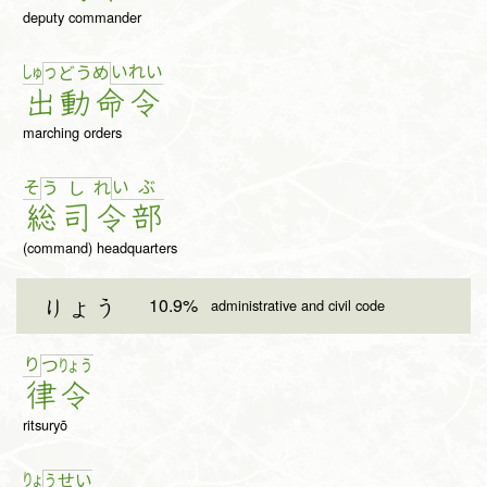
deputy commander
しゅ
い
れ
い
つ
ど
う
め
出
動
命
令
marching orders
そ
い
ぶ
う
し
れ
総
司
令
部
(command) headquarters
10.9%
りょう
administrative and civil code
り
つ
りょ
う
律
令
ritsuryō
りょ
う
せ
い