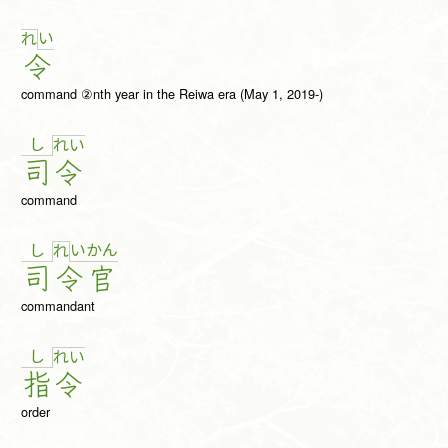
い
れ
令
command ②nth year in the Reiwa era (May 1, 2019-)
し
れ
い
司
令
command
し
い
か
ん
れ
司
令
官
commandant
し
れ
い
指
令
order