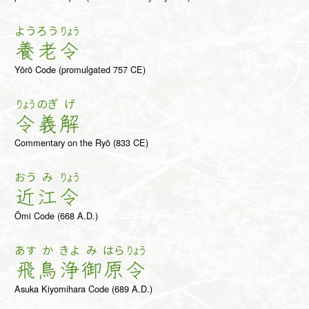
よう
ろう
りょう
養
老
令
Yōrō Code (promulgated 757 CE)
りょう
のぎ
げ
令
義
解
Commentary on the Ryō (833 CE)
おう
み
りょう
近
江
令
Ōmi Code (668 A.D.)
あす
か
きよ
み
はら
りょう
飛
鳥
浄
御
原
令
Asuka Kiyomihara Code (689 A.D.)